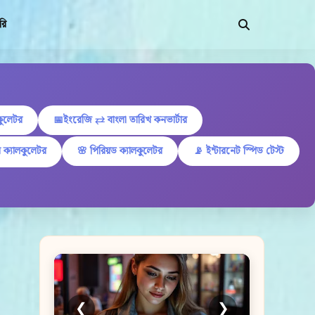
রি
কুলেটর
📅ইংরেজি ⇄ বাংলা তারিখ কনভার্টার
 ক্যালকুলেটর
🌸 পিরিয়ড ক্যালকুলেটর
📡 ইন্টারনেট স্পিড টেস্ট
❮
❯