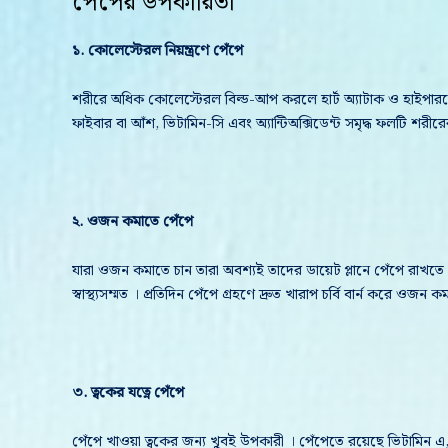
পেঁপের উপকারিতা
১. কোলেস্টেরল নিয়ন্ত্রণে পেঁপে
শরীরে অধিক কোলেস্টেরল বিল্ড-আপ করলে হার্ট অ্যাটাক ও হাইপারটে
ফাইবার বা আঁশ, ভিটামিন-সি এবং অ্যান্টিঅক্সিডেন্ট সমৃদ্ধ ফলটি শর
২. ওজন কমাতে পেঁপে
যারা ওজন কমাতে চান তারা অবশ্যই তাদের ডায়েট প্লানে পেঁপে রাখতে 
স্বাস্থ্যসম্মত । প্রতিদিন পেঁপে গ্রহণে দ্রুত খারাপ চর্বি বার্ন করে ওজন ক
৩. ত্বকের যত্নে পেঁপে
পেঁপে খাওয়া ত্বকের জন্য খুবই উপকারী । পেঁপেতে রয়েছে ভিটামিন এ, ই, স