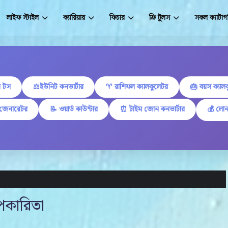
লাইফ স্টাইল
ক্যারিয়ার
ফিচার
ফ্রি টুলস
সকল ক্যাটাগ
 টস
⚖️ইউনিট কনভার্টার
♈ রাশিফল ক্যালকুলেটর
🎂 বয়স ক্যাল
 জেনারেটর
📝 ওয়ার্ড কাউন্টার
⏰ টাইম জোন কনভার্টার
💰 লোন
অপকারিতা