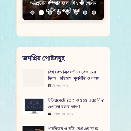
অ্যান্ড্রয়েড ইউজার হলে এই ১০টি গোপন
সেটিং জানতেই হবে!
জনপ্রিয় পোষ্টসমূহ
বিশ্ব রেড ক্রিসেন্ট ও রেড ক্রস
দিবস : ইতিহাস, মূলনীতি ও কাজ
মে ০৮, ২০২১
ইন্টারনেটে ৪০৩ ও ৪০৪ এরর কি?
এগুলো বলার কারণ
নভেম্বর ২৪, ২০২০
পারফিউম ও বডি-স্প্রে এর মধ্যে