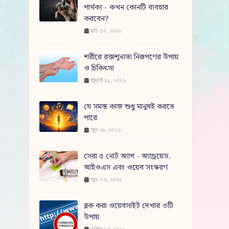
পার্থক্য - কখন কোনটি ব্যবহার
করবেন?
মার্চ ৩০, ২০২২
শরীরে রক্তশূন্যতা নিরূপণের উপায়
ও চিকিৎসা
জুলাই ১১, ২০২৬
যে সমস্ত কাজ শুধু মানুষই করতে
পারে
জুন ২৮, ২০২৬
সেরা ৫ নোট অ্যাপ - অ্যান্ড্রয়েড,
আইওএস এবং ওয়েব সংস্করণ
জুন ০৬, ২০২২
ব্লক করা ওয়েবসাইট দেখার ৩টি
উপায়