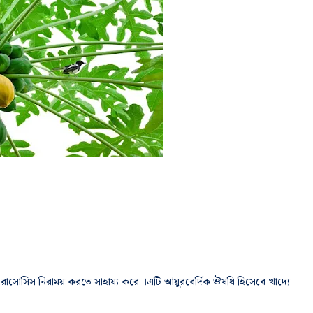
ভার সিরাসোসিস নিরাময় করতে সাহায্য করে ।এটি আয়ুরবের্দিক ঔষধি হিসেবে খাদ্যে