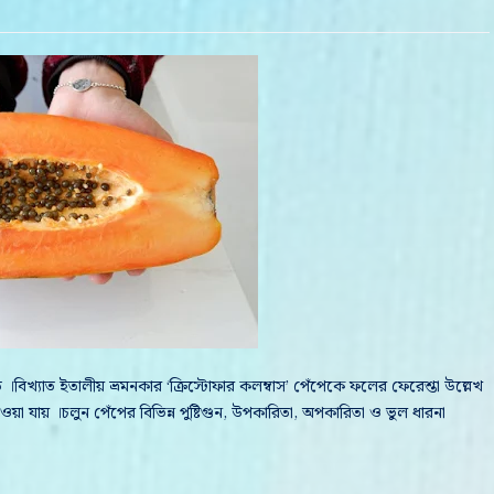
বিখ্যাত ইতালীয় ভ্রমনকার ‘ক্রিস্টোফার কলম্বাস’ পেঁপেকে ফলের ফেরেশ্তা উল্লেখ
া যায় ।চলুন পেঁপের বিভিন্ন পুষ্টিগুন, উপকারিতা, অপকারিতা ও ভুল ধারনা