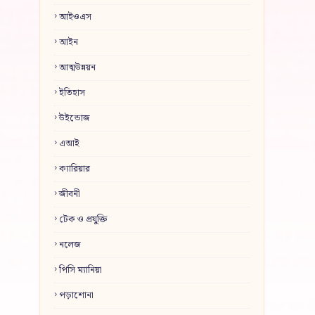
আইওএস
আইন
আত্মউন্নয়ন
ইতিহাস
উইন্ডোজ
এআই
ক্যারিয়ার
জীবনী
টেক ও প্রযুক্তি
নলেজ
পিসি ম্যানিয়া
পড়াশোনা