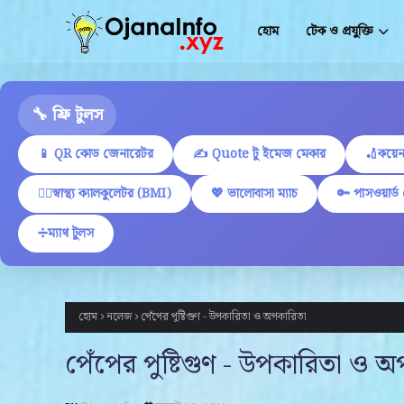
হোম
টেক ও প্রযুক্তি
🔧 ফ্রি টুলস
📱 QR কোড জেনারেটর
✍ Quote টু ইমেজ মেকার
🏏কয়েন
🏋️‍♂️স্বাস্থ্য ক্যালকুলেটর (BMI)
💖 ভালোবাসা ম্যাচ
🔑 পাসওয়ার্ড
➗ম্যাথ টুলস
হোম
নলেজ
পেঁপের পুষ্টিগুণ - উপকারিতা ও অপকারিতা
পেঁপের পুষ্টিগুণ - উপকারিতা ও 