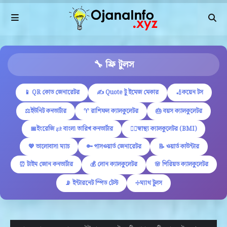
🔧 ফ্রি টুলস
📱 QR কোড জেনারেটর
✍ Quote টু ইমেজ মেকার
🏏কয়েন টস
⚖️ইউনিট কনভার্টার
♈ রাশিফল ক্যালকুলেটর
🎂 বয়স ক্যালকুলেটর
📅ইংরেজি ⇄ বাংলা তারিখ কনভার্টার
🏋️‍♂️স্বাস্থ্য ক্যালকুলেটর (BMI)
💖 ভালোবাসা ম্যাচ
🔑 পাসওয়ার্ড জেনারেটর
📝 ওয়ার্ড কাউন্টার
⏰ টাইম জোন কনভার্টার
💰 লোন ক্যালকুলেটর
🌸 পিরিয়ড ক্যালকুলেটর
📡 ইন্টারনেট স্পিড টেস্ট
➗ম্যাথ টুলস