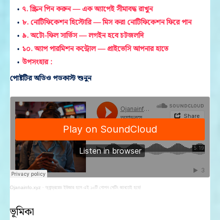
৭. স্ক্রিন পিন করুন — এক অ্যাপেই সীমাবদ্ধ রাখুন
৮. নোটিফিকেশন হিস্টোরি — মিস করা নোটিফিকেশন ফিরে পান
৯. অটো-ফিল সার্ভিস — লগইন হবে চটজলদি
১০. অ্যাপ পারমিশন কন্ট্রোল — প্রাইভেসি আপনার হাতে
উপসংহার :
পোষ্টটির অডিও পডকাস্ট শুনুন
Ojanainfo.xyz
·
অ্যান্ড্রয়েড ইউজার হলে এই ১০টি গোপন সেটিং জানতেই হবে!
ভূমিকা