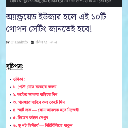
হোম
অ্যান্ড্রয়েড
অ্যান্ড্রয়েড ইউজার হলে এই ১০টি গোপন সেটিং জানতেই হবে!
অ্যান্ড্রয়েড ইউজার হলে এই ১০টি
গোপন সেটিং জানতেই হবে!
Ojanainfo
এপ্রিল ২৫, ২০২৫
সূচিপত্র:
ভূমিকা :
১. গেস্ট মোড ব্যবহার করুন
২. ফন্টের আকার বাড়িয়ে নিন
৩. পাওয়ার বাটনে কল কেটে দিন
৪. স্মার্ট লক — ফোন আনলক হবে নিজেই!
৫. হিডেন ফাইল দেখুন
৬. ডু নট ডিস্টার্ব — নিরিবিলিতে থাকুন