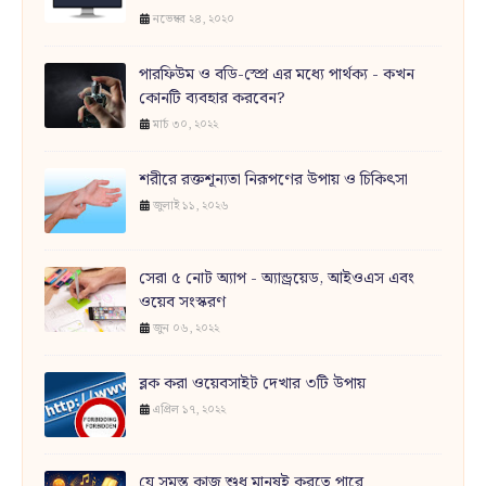
নভেম্বর ২৪, ২০২০
পারফিউম ও বডি-স্প্রে এর মধ্যে পার্থক্য - কখন
কোনটি ব্যবহার করবেন?
মার্চ ৩০, ২০২২
শরীরে রক্তশূন্যতা নিরূপণের উপায় ও চিকিৎসা
জুলাই ১১, ২০২৬
সেরা ৫ নোট অ্যাপ - অ্যান্ড্রয়েড, আইওএস এবং
ওয়েব সংস্করণ
জুন ০৬, ২০২২
ব্লক করা ওয়েবসাইট দেখার ৩টি উপায়
এপ্রিল ১৭, ২০২২
যে সমস্ত কাজ শুধু মানুষই করতে পারে