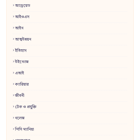
অ্যান্ড্রয়েড
আইওএস
আইন
আত্মউন্নয়ন
ইতিহাস
উইন্ডোজ
এআই
ক্যারিয়ার
জীবনী
টেক ও প্রযুক্তি
নলেজ
পিসি ম্যানিয়া