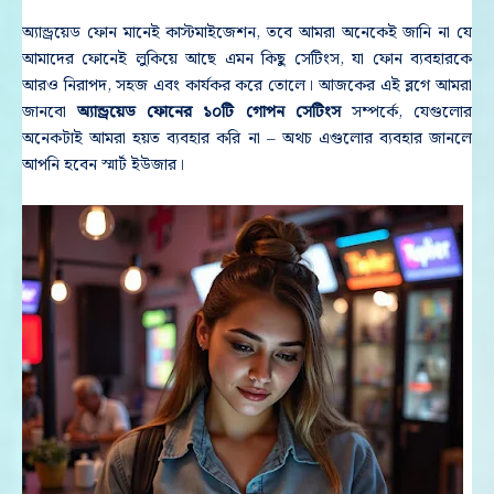
অ্যান্ড্রয়েড ফোন মানেই কাস্টমাইজেশন, তবে আমরা অনেকেই জানি না যে
আমাদের ফোনেই লুকিয়ে আছে এমন কিছু সেটিংস, যা ফোন ব্যবহারকে
আরও নিরাপদ, সহজ এবং কার্যকর করে তোলে। আজকের এই ব্লগে আমরা
জানবো
অ্যান্ড্রয়েড ফোনের ১০টি গোপন সেটিংস
সম্পর্কে, যেগুলোর
অনেকটাই আমরা হয়ত ব্যবহার করি না – অথচ এগুলোর ব্যবহার জানলে
আপনি হবেন স্মার্ট ইউজার।