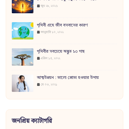
জুন ২৮, ২০২৬
পৃথিবী গ্রহে জীব বসবাসের কারণ
জানুয়ারি ১০, ২০২২
পৃথিবীর সবচেয়ে অদ্ভুত ১০ গাছ
এপ্রিল ১৫, ২০২২
আত্মউন্নয়ন : ভালো শ্রোতা হওয়ার উপায়
মে ০৩, ২০২১
জনপ্রিয় ক্যাটাগরি