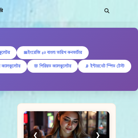
রি
কুলেটর
📅ইংরেজি ⇄ বাংলা তারিখ কনভার্টার
 ক্যালকুলেটর
🌸 পিরিয়ড ক্যালকুলেটর
📡 ইন্টারনেট স্পিড টেস্ট
❮
❯