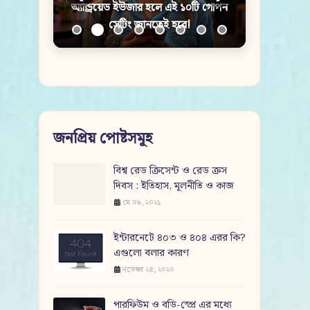
অ্যান্ড্রয়েড ইউজার হলে এই ১০টি গোপন
সেটিং জানতেই হবে!
জনপ্রিয় পোষ্টসমূহ
বিশ্ব রেড ক্রিসেন্ট ও রেড ক্রস
দিবস : ইতিহাস, মূলনীতি ও কাজ
মে ০৮, ২০২১
ইন্টারনেটে ৪০৩ ও ৪০৪ এরর কি?
এগুলো বলার কারণ
নভেম্বর ২৪, ২০২০
পারফিউম ও বডি-স্প্রে এর মধ্যে