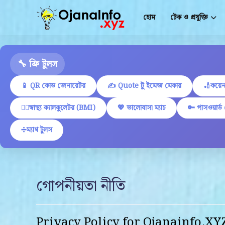
হোম
টেক ও প্রযুক্তি
🔧 ফ্রি টুলস
📱 QR কোড জেনারেটর
✍ Quote টু ইমেজ মেকার
🏏কয়েন
🏋️‍♂️স্বাস্থ্য ক্যালকুলেটর (BMI)
💖 ভালোবাসা ম্যাচ
🔑 পাসওয়ার্ড
➗ম্যাথ টুলস
গোপনীয়তা নীতি
Privacy Policy for
Ojanainfo.XY