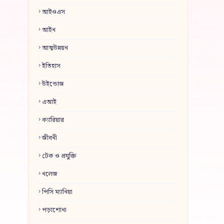
আইওএস
আইন
আত্মউন্নয়ন
ইতিহাস
উইন্ডোজ
এআই
ক্যারিয়ার
জীবনী
টেক ও প্রযুক্তি
নলেজ
পিসি ম্যানিয়া
পড়াশোনা