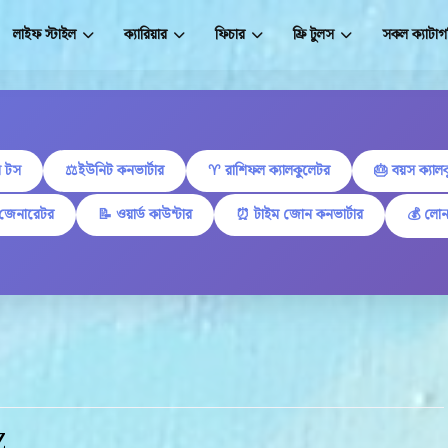
লাইফ স্টাইল
ক্যারিয়ার
ফিচার
ফ্রি টুলস
সকল ক্যাটাগ
 টস
⚖️ইউনিট কনভার্টার
♈ রাশিফল ক্যালকুলেটর
🎂 বয়স ক্যাল
 জেনারেটর
📝 ওয়ার্ড কাউন্টার
⏰ টাইম জোন কনভার্টার
💰 লোন
Z