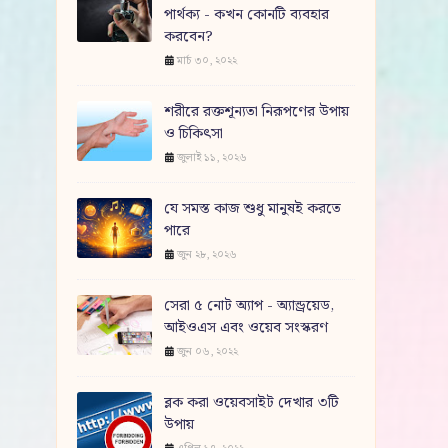
পার্থক্য - কখন কোনটি ব্যবহার
করবেন?
মার্চ ৩০, ২০২২
শরীরে রক্তশূন্যতা নিরূপণের উপায়
ও চিকিৎসা
জুলাই ১১, ২০২৬
যে সমস্ত কাজ শুধু মানুষই করতে
পারে
জুন ২৮, ২০২৬
সেরা ৫ নোট অ্যাপ - অ্যান্ড্রয়েড,
আইওএস এবং ওয়েব সংস্করণ
জুন ০৬, ২০২২
ব্লক করা ওয়েবসাইট দেখার ৩টি
উপায়