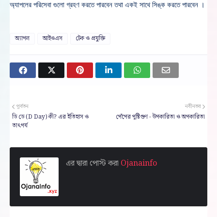
অ্যাপলের পরিসেবা গুলো গ্রহণ করতে পারবেন তথা একই সাথে সিঙ্ক করতে পারবেন ।
অ্যাপল
আইওএস
টেক ও প্রযুক্তি
পূর্বতন
নবীনতর
ডি ডে (D Day) কী? এর ইতিহাস ও
পেঁপের পুষ্টিগুণ - উপকারিতা ও অপকারিতা
তাৎপর্য
এর দ্বারা পোস্ট করা
Ojanainfo