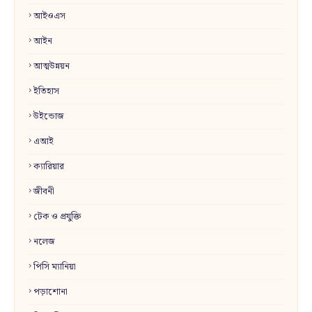
আইওএস
আইন
আত্মউন্নয়ন
ইতিহাস
উইন্ডোজ
এআই
ক্যারিয়ার
জীবনী
টেক ও প্রযুক্তি
নলেজ
পিসি ম্যানিয়া
পড়াশোনা