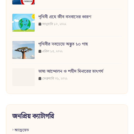
পৃথিবী গ্রহে জীব বসবাসের কারণ
জানুয়ারি ১০, ২০২২
পৃথিবীর সবচেয়ে অদ্ভুত ১০ গাছ
এপ্রিল ১৫, ২০২২
ভাষা আন্দোলন ও শহীদ মিনারের তাৎপর্য
ফেব্রুয়ারি ০১, ২০২২
জনপ্রিয় ক্যাটাগরি
অ্যান্ড্রয়েড