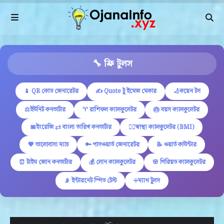
🔧 ফ্রি টুলস
📱 QR কোড জেনারেটর
✍ Quote টু ইমেজ মেকার
🏏কয়েন টস
⚖️ইউনিট কনভার্টার
♈ রাশিফল ক্যালকুলেটর
🎂 বয়স ক্যালকুলেটর
📅ইংরেজি ⇄ বাংলা তারিখ কনভার্টার
🏋️‍♂️স্বাস্থ্য ক্যালকুলেটর (BMI)
💖 ভালোবাসা ম্যাচ
🔑 পাসওয়ার্ড জেনারেটর
📝 ওয়ার্ড কাউন্টার
⏰ টাইম জোন কনভার্টার
💰 লোন ক্যালকুলেটর
🌸 পিরিয়ড ক্যালকুলেটর
📡 ইন্টারনেট স্পিড টেস্ট
➗ম্যাথ টুলস