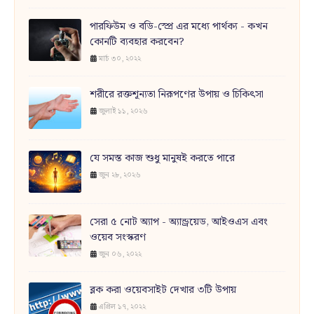
পারফিউম ও বডি-স্প্রে এর মধ্যে পার্থক্য - কখন
কোনটি ব্যবহার করবেন?
মার্চ ৩০, ২০২২
শরীরে রক্তশূন্যতা নিরূপণের উপায় ও চিকিৎসা
জুলাই ১১, ২০২৬
যে সমস্ত কাজ শুধু মানুষই করতে পারে
জুন ২৮, ২০২৬
সেরা ৫ নোট অ্যাপ - অ্যান্ড্রয়েড, আইওএস এবং
ওয়েব সংস্করণ
জুন ০৬, ২০২২
ব্লক করা ওয়েবসাইট দেখার ৩টি উপায়
এপ্রিল ১৭, ২০২২