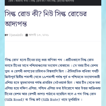
হোম
অজানা তথ্য
সিল্ক রোড কী? নিউ সিল্ক রোডের আদ্যপন্ত
সিল্ক রোড কী? নিউ সিল্ক রোডের
আদ্যপন্ত
Ojanainfo
আগস্ট ১৩, ২০২১
‘সিল্ক রোড’ হলো চীনের চালু করা বাণিজ্য পথ । প্রাচীনকালে সিল্ক রোড
বলতে চীনের সাথে পশ্চিমাঞ্চলের সংযোগ বোঝাতো । সে সময় চীনা রেশম
সুতা ও রেশমী কাপড়ের চাহিদাও বিশ্বব্যাপি ছিল । ঐতিহাসিক বানিজ্য পথটি
খ্রিস্টপূর্ব দ্বিতীয় শতাব্দী থেকে ১৮শতাব্দী পর্যন্ত পূর্ব ও পশ্চিমকে সংযোগকারী
এশিয়া হতে ভূমধ্যসাগর পর্যন্ত প্রসারিত নেটওয়ার্ক ছিল । আর চীন থেকে মধ্য
এশিয়া হয়ে দক্ষিণ এশিয়া, পশ্চিম এশিয়া তথা ইউরোপে আর উত্তর আফ্রিকায়
চীনের রেশম আর রেশমী কাপড় পাঠানো হয়েছিল বলে এ পথ ‘সিল্ক রোড
(Silk Road)’ বা ‘সিল্ক রুট (Silk Rute)’ নামে সুপরিচিত ।