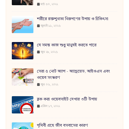
মার্চ ৩০, ২০২২
শরীরে রক্তশূন্যতা নিরূপণের উপায় ও চিকিৎসা
জুলাই ১১, ২০২৬
যে সমস্ত কাজ শুধু মানুষই করতে পারে
জুন ২৮, ২০২৬
সেরা ৫ নোট অ্যাপ - অ্যান্ড্রয়েড, আইওএস এবং
ওয়েব সংস্করণ
জুন ০৬, ২০২২
ব্লক করা ওয়েবসাইট দেখার ৩টি উপায়
এপ্রিল ১৭, ২০২২
পৃথিবী গ্রহে জীব বসবাসের কারণ