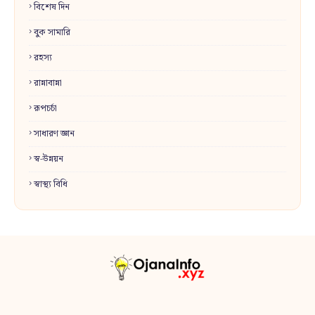
বিশেষ দিন
বুক সামারি
রহস্য
রান্নাবান্না
রূপচর্চা
সাধারণ জ্ঞান
স্ব-উন্নয়ন
স্বাস্থ্য বিধি