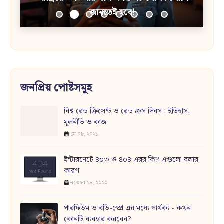
জানতেই হবে!
জনপ্রিয় পোষ্টসমূহ
বিশ্ব রেড ক্রিসেন্ট ও রেড ক্রস দিবস : ইতিহাস,
মূলনীতি ও কাজ
মে ০৮, ২০২১
ইন্টারনেটে ৪০৩ ও ৪০৪ এরর কি? এগুলো বলার
কারণ
নভেম্বর ২৪, ২০২০
পারফিউম ও বডি-স্প্রে এর মধ্যে পার্থক্য - কখন
কোনটি ব্যবহার করবেন?