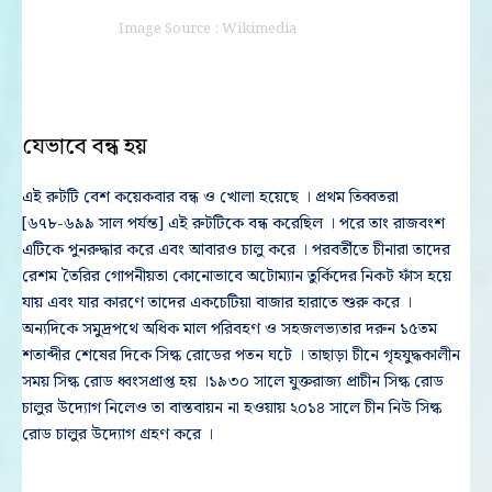
Image Source : Wikimedia
যেভাবে বন্ধ হয়
এই রুটটি বেশ কয়েকবার বন্ধ ও খোলা হয়েছে । প্রথম তিব্বতরা
[৬৭৮-৬৯৯ সাল পর্যন্ত] এই রুটটিকে বন্ধ করেছিল । পরে তাং রাজবংশ
এটিকে পুনরুদ্ধার করে এবং আবারও চালু করে । পরবর্তীতে চীনারা তাদের
রেশম তৈরির গোপনীয়তা কোনোভাবে অটোম্যান তুর্কিদের নিকট ফাঁস হয়ে
যায় এবং যার কারণে তাদের একচেটিয়া বাজার হারাতে শুরু করে ।
অন্যদিকে সমুদ্রপথে অধিক মাল পরিবহণ ও সহজলভ্যতার দরুন ১৫তম
শতাব্দীর শেষের দিকে সিল্ক রোডের পতন ঘটে । তাছাড়া চীনে গৃহযুদ্ধকালীন
সময় সিল্ক রোড ধ্বংসপ্রাপ্ত হয় ।১৯৩০ সালে যুক্তরাজ্য প্রাচীন সিল্ক রোড
চালুর উদ্যোগ নিলেও তা বাস্তবায়ন না হওয়ায় ২০১৪ সালে চীন নিউ সিল্ক
রোড চালুর উদ্যোগ গ্রহণ করে ।