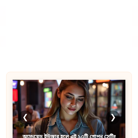
❮
❯
অ্যান্ড্রয়েড ইউজার হলে এই ১০টি গোপন সেটিং