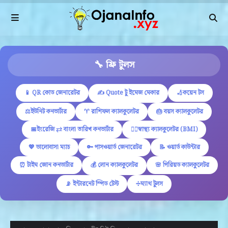
🔧 ফ্রি টুলস
📱 QR কোড জেনারেটর
✍ Quote টু ইমেজ মেকার
🏏কয়েন টস
⚖️ইউনিট কনভার্টার
♈ রাশিফল ক্যালকুলেটর
🎂 বয়স ক্যালকুলেটর
📅ইংরেজি ⇄ বাংলা তারিখ কনভার্টার
🏋️‍♂️স্বাস্থ্য ক্যালকুলেটর (BMI)
💖 ভালোবাসা ম্যাচ
🔑 পাসওয়ার্ড জেনারেটর
📝 ওয়ার্ড কাউন্টার
⏰ টাইম জোন কনভার্টার
💰 লোন ক্যালকুলেটর
🌸 পিরিয়ড ক্যালকুলেটর
📡 ইন্টারনেট স্পিড টেস্ট
➗ম্যাথ টুলস