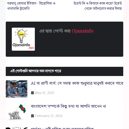
পরমাণু বোমার ইতিহাস - হিরোশিমা ও
টরেন্ট কি ও কিভাবে কাজ করে? টরেন্ট
নাগাসাকি ট্রাজেডি
থেকে ডাউনলোড করার উপায়
এর দ্বারা পোস্ট করা
Ojanainfo
এই পোস্টগুলি আপনার ভাল লাগতে পারে
AI বা প্রাণী ব্যর্থ: যে সমস্ত কাজ শুধুমাত্র মানুষই করতে পারে
May 01, 2025
বাংলাদেশ সম্পর্কে কিছু তথ্য যা আপনি জানেন না
February 13, 2024