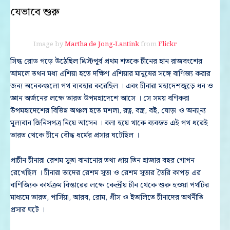
যেভাবে শুরু
Image by
Martha de Jong-Lantink
from
Flickr
সিল্ক রোড গড়ে উঠেছিল খ্রিস্টপূর্ব প্রথম শতকে চীনের হান রাজবংশের
আমলে তথন মধ্য এশিয়া হতে দক্ষিণ এশিয়ার মানুষের সঙ্গে বাণিজ্য করার
জন্য অনেকগুলো পথ ব্যবহার করেছিল । এবং চীনারা মহাদেশজুড়ে ধন ও
জ্ঞান অর্জনের লক্ষে ভারত উপমহাদেশে আসে । সে সময় বণিকরা
উপমহাদেশের বিভিন্ন অঞ্চল হতে মশলা, রত্ন, বস্ত্র, বই, ঘোড়া ও অন্যা্ন্য
মূল্যবান জিনিসপত্র নিয়ে আসেন । বলা হয়ে থাকে ব্যবহৃত এই পথ ধরেই
ভারত থেকে চীনে বৌদ্ধ ধর্মের প্রসার ঘটেছিল ।
প্রাচীন চীনারা রেশম সুতা বানানোর তথ্য প্রায় তিন হাজার বছর গোপন
রেখেছিল । চীনারা তাদের রেশম সুতা ও রেশম সুতার তৈরি কাপড় এর
বাণিজ্যিক কার্যক্রম বিস্তারের লক্ষে কেন্দ্রীয় চীন থেকে শুরু হওয়া পথটির
মাধ্যমে ভারত, পার্সিয়া, আরব, রোম, গ্রীস ও ইতালিতে চীনাদের অর্থনীতি
প্রসার ঘটে ।