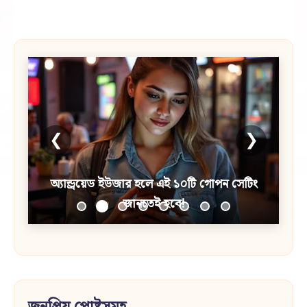
❮
❯
অ্যান্ড্রয়েড ইউজার হলে এই ১০টি গোপন সেটিং
জানতেই হবে!