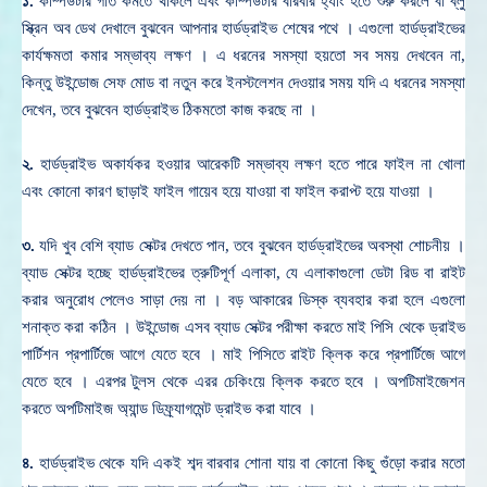
১.
কম্পিউটার গতি কমতে থাকলে এবং কম্পিউটার বারবার হ্যাং হতে শুরু করলে বা ব্লু
স্ক্রিন অব ডেথ দেখালে বুঝবেন আপনার হার্ডড্রাইভ শেষের পথে । এগুলো হার্ডড্রাইভের
কার্যক্ষমতা কমার সম্ভাব্য লক্ষণ । এ ধরনের সমস্যা হয়তো সব সময় দেখবেন না,
কিন্তু উইন্ডোজ সেফ মোড বা নতুন করে ইনস্টলেশন দেওয়ার সময় যদি এ ধরনের সমস্যা
দেখেন, তবে বুঝবেন হার্ডড্রাইভ ঠিকমতো কাজ করছে না ।
২.
হার্ডড্রাইভ অকার্যকর হওয়ার আরেকটি সম্ভাব্য লক্ষণ হতে পারে ফাইল না খোলা
এবং কোনো কারণ ছাড়াই ফাইল গায়েব হয়ে যাওয়া বা ফাইল করাপ্ট হয়ে যাওয়া ।
৩.
যদি খুব বেশি ব্যাড সেক্টর দেখতে পান, তবে বুঝবেন হার্ডড্রাইভের অবস্থা শোচনীয় ।
ব্যাড সেক্টর হচ্ছে হার্ডড্রাইভের ত্রুটিপূর্ণ এলাকা, যে এলাকাগুলো ডেটা রিড বা রাইট
করার অনুরোধ পেলেও সাড়া দেয় না । বড় আকারের ডিস্ক ব্যবহার করা হলে এগুলো
শনাক্ত করা কঠিন । উইন্ডোজ এসব ব্যাড সেক্টর পরীক্ষা করতে মাই পিসি থেকে ড্রাইভ
পার্টিশন প্রপার্টিজে আগে যেতে হবে । মাই পিসিতে রাইট ক্লিক করে প্রপার্টিজে আগে
যেতে হবে । এরপর টুলস থেকে এরর চেকিংয়ে ক্লিক করতে হবে । অপটিমাইজেশন
করতে অপটিমাইজ অ্যান্ড ডিফ্র্যাগমেন্ট ড্রাইভ করা যাবে ।
৪.
হার্ডড্রাইভ থেকে যদি একই শব্দ বারবার শোনা যায় বা কোনো কিছু গুঁড়ো করার মতো