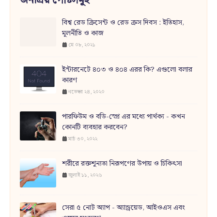
জনপ্রিয় পোষ্টসমূহ
বিশ্ব রেড ক্রিসেন্ট ও রেড ক্রস দিবস : ইতিহাস,
মূলনীতি ও কাজ
মে ০৮, ২০২১
ইন্টারনেটে ৪০৩ ও ৪০৪ এরর কি? এগুলো বলার
কারণ
নভেম্বর ২৪, ২০২০
পারফিউম ও বডি-স্প্রে এর মধ্যে পার্থক্য - কখন
কোনটি ব্যবহার করবেন?
মার্চ ৩০, ২০২২
শরীরে রক্তশূন্যতা নিরূপণের উপায় ও চিকিৎসা
জুলাই ১১, ২০২৬
সেরা ৫ নোট অ্যাপ - অ্যান্ড্রয়েড, আইওএস এবং