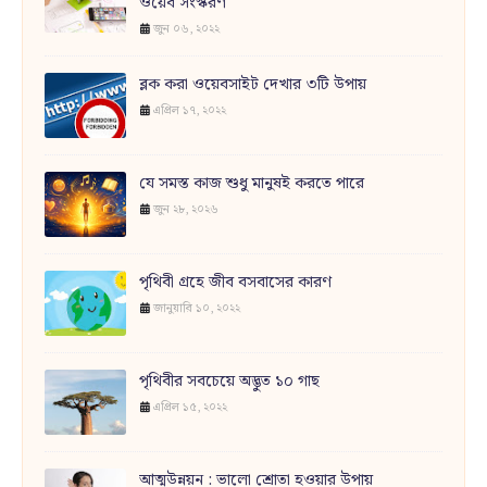
ওয়েব সংস্করণ
জুন ০৬, ২০২২
ব্লক করা ওয়েবসাইট দেখার ৩টি উপায়
এপ্রিল ১৭, ২০২২
যে সমস্ত কাজ শুধু মানুষই করতে পারে
জুন ২৮, ২০২৬
পৃথিবী গ্রহে জীব বসবাসের কারণ
জানুয়ারি ১০, ২০২২
পৃথিবীর সবচেয়ে অদ্ভুত ১০ গাছ
এপ্রিল ১৫, ২০২২
আত্মউন্নয়ন : ভালো শ্রোতা হওয়ার উপায়