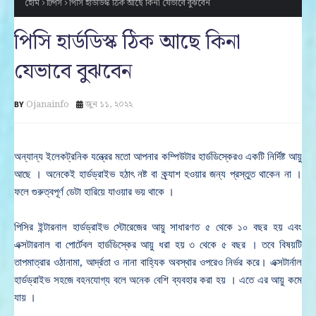
হোম
টিপস
পিসি হার্ডডিস্ক ঠিক আছে কিনা যেভাবে বুঝবেন
পিসি হার্ডডিস্ক ঠিক আছে কিনা
যেভাবে বুঝবেন
Ojanainfo
জুন ১১, ২০২২
অন্যান্য ইলেকট্রনিক যন্ত্রের মতো আপনার কম্পিউটার হার্ডডিস্কেরও একটি নির্দিষ্ট আয়ু
আছে । অনেকেই হার্ডড্রাইভ হঠাৎ নষ্ট বা ক্র্যাশ হওয়ার জন্য প্রস্তুত থাকেন না ।
ফলে গুরুত্বপূর্ণ ডেটা হারিয়ে যাওয়ার ভয় থাকে ।
পিসির ইন্টারনাল হার্ডড্রাইভ স্টোরেজের আয়ু সাধারণত ৫ থেকে ১০ বছর হয় এবং
এক্সটারনাল বা পোর্টেবল হার্ডডিস্কের আয়ু ধরা হয় ৩ থেকে ৫ বছর । তবে বিষয়টি
তাপমাত্রার ওঠানামা, আর্দ্রতা ও নানা বাহ্যিক অবস্থার ওপরেও নির্ভর করে। এক্সটার্নাল
হার্ডড্রাইভ সহজে বহনযোগ্য বলে অনেক বেশি ব্যবহার করা হয় । এতে এর আয়ু কমে
যায় ।