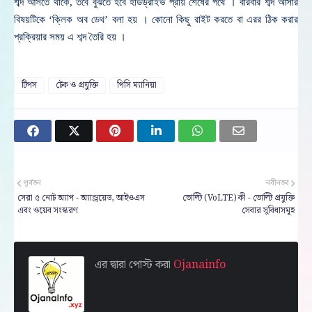
শব্দ আসতে থাকে, তবে বুঝতে হবে হার্ডড্রাইভ প্রায় শেষের পথে । বারবার শব্দ আসার
বিষয়টিকে ‘ক্লিক অব ডেথ’ বলা হয় । কোনো কিছু রাইট করতে বা এরর ঠিক করার
প্রক্রিয়ার সময় এ শব্দ তৈরি হয় ।
টিপস
টেক ও প্রযুক্তি
পিসি ম্যানিয়া
পূর্বতন
নবীনতর
সেরা ৫ নোট অ্যাপ - অ্যান্ড্রয়েড, আইওএস
ভোল্টি (VoLTE) কী - ভোল্টি প্রযুক্তি
এবং ওয়েব সংস্করণ
সেবার সুবিধাসমূহ
এর দ্বারা পোস্ট করা
Ojanainfo