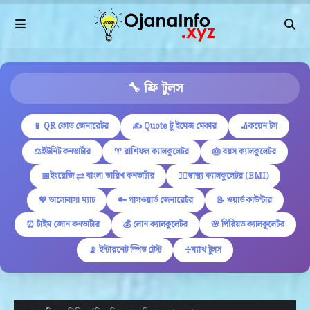
🔧 ফ্রি টুলস
📱 QR কোড জেনারেটর
✍ Quote টু ইমেজ মেকার
🏏কয়েন টস
⚖️ইউনিট কনভার্টার
♈ রাশিফল ক্যালকুলেটর
🎂 বয়স ক্যালকুলেটর
📅ইংরেজি ⇄ বাংলা তারিখ কনভার্টার
🏋️‍♂️স্বাস্থ্য ক্যালকুলেটর (BMI)
💖 ভালোবাসা ম্যাচ
🔑 পাসওয়ার্ড জেনারেটর
📝 ওয়ার্ড কাউন্টার
⏰ টাইম জোন কনভার্টার
💰 লোন ক্যালকুলেটর
🌸 পিরিয়ড ক্যালকুলেটর
📡 ইন্টারনেট স্পিড টেস্ট
➗ম্যাথ টুলস