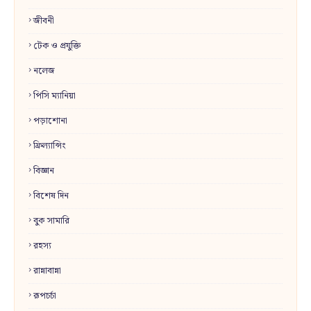
জীবনী
টেক ও প্রযুক্তি
নলেজ
পিসি ম্যানিয়া
পড়াশোনা
ফ্রিল্যান্সিং
বিজ্ঞান
বিশেষ দিন
বুক সামারি
রহস্য
রান্নাবান্না
রূপচর্চা