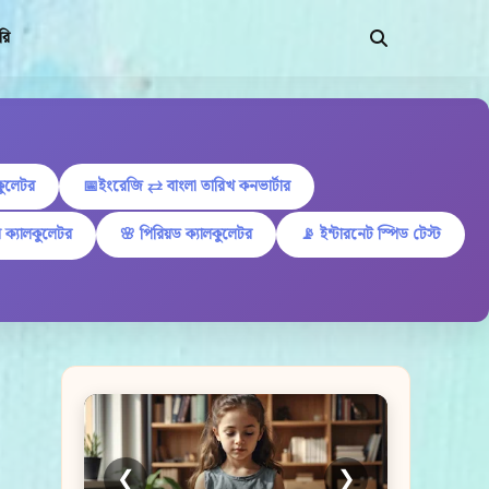
রি
কুলেটর
📅ইংরেজি ⇄ বাংলা তারিখ কনভার্টার
 ক্যালকুলেটর
🌸 পিরিয়ড ক্যালকুলেটর
📡 ইন্টারনেট স্পিড টেস্ট
❮
❯