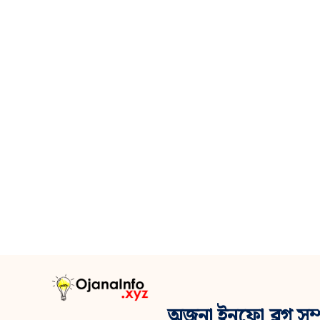
অজনা ইনফো ব্লগ সম্প