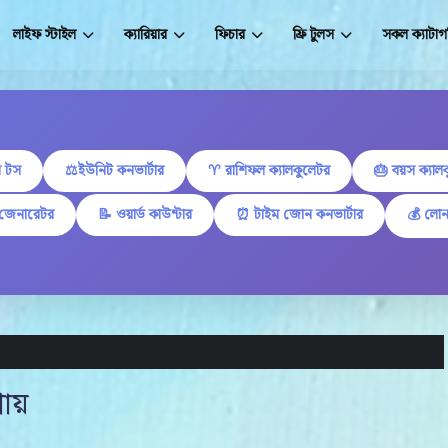
লাইফ স্টাইল
ক্যারিয়ার
ফিচার
ফ্রি টুলস
সকল ক্যাটাগ
 টস
⚖️ইউনিট কনভার্টার
♈ রাশিফল ক্যালকুলেটর
🎂 বয়স ক্যাল
 জেনারেটর
📝 ওয়ার্ড কাউন্টার
⏰ টাইম জোন কনভার্টার
💰 লোন
ায়