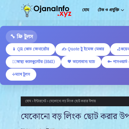
হোম
টেক ও প্রযুক্তি
🔧 ফ্রি টুলস
📱 QR কোড জেনারেটর
✍ Quote টু ইমেজ মেকার
🏏কয়েন
🏋️‍♂️স্বাস্থ্য ক্যালকুলেটর (BMI)
💖 ভালোবাসা ম্যাচ
🔑 পাসওয়ার্ড
➗ম্যাথ টুলস
হোম
ইন্টারনেট
যেকোনো বড় লিংক ছোট করার উপায়
যেকোনো বড় লিংক ছোট করার উপ