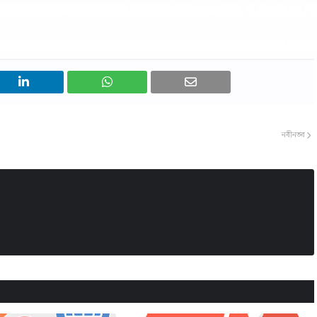
নবীনতর