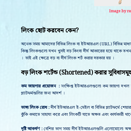
Image by r
লিংক ছোট করবেন কেন?
অনেক সময় আমাদের বিভিন্ন লিংক বা ইউআরএল (URL) বিভিন্ন মাধ্য
কিন্তু লিংকগুলো যখন খুবই বড় কিংবা দীর্ঘ আকারের হয়ে থাকে তখ
। তাই এই ক্ষেত্রে বড় বা দীর্ঘ লিংক শর্ট করার দরকার হয় ।
বড় লিংক শর্টেন্ড (Shortened) করার সুবিধাসমূ
কম জায়গার প্রয়োজন :
সংক্ষিপ্ত ইউআরএলগুলো কম জায়গা দখল করে 
প্ল্যাটফর্মগুলির জন্য আদর্শ ।
ভাঙ্গা লিংক রোধ :
দীর্ঘ ইউআরএল ই-মেইল বা বিভিন্ন প্ল্যাটফর্মে শে
ঝুঁকি কমাতে সাহায্য করে এবং লিংকটি যাতে অক্ষত এবং কার্যকারী থা
দৃষ্টি আকর্ষণ :
বেশির ভাগ সময় দীর্ঘ ইউআরএলগুলি এলোমোলো অক্ষরের স