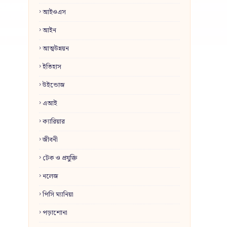
আইওএস
আইন
আত্মউন্নয়ন
ইতিহাস
উইন্ডোজ
এআই
ক্যারিয়ার
জীবনী
টেক ও প্রযুক্তি
নলেজ
পিসি ম্যানিয়া
পড়াশোনা