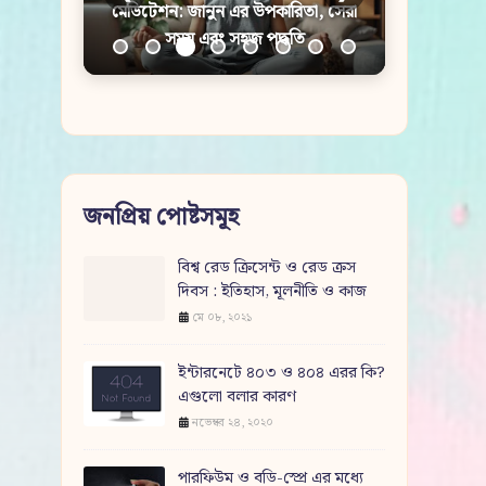
মেডিটেশন: জানুন এর উপকারিতা, সেরা
সময় এবং সহজ পদ্ধতি
জনপ্রিয় পোষ্টসমূহ
বিশ্ব রেড ক্রিসেন্ট ও রেড ক্রস
দিবস : ইতিহাস, মূলনীতি ও কাজ
মে ০৮, ২০২১
ইন্টারনেটে ৪০৩ ও ৪০৪ এরর কি?
এগুলো বলার কারণ
নভেম্বর ২৪, ২০২০
পারফিউম ও বডি-স্প্রে এর মধ্যে