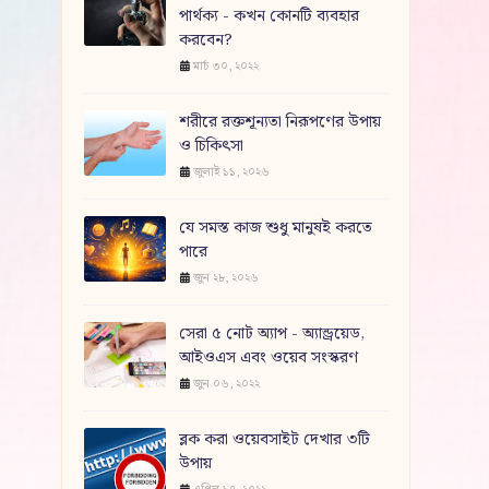
পার্থক্য - কখন কোনটি ব্যবহার
করবেন?
মার্চ ৩০, ২০২২
শরীরে রক্তশূন্যতা নিরূপণের উপায়
ও চিকিৎসা
জুলাই ১১, ২০২৬
যে সমস্ত কাজ শুধু মানুষই করতে
পারে
জুন ২৮, ২০২৬
সেরা ৫ নোট অ্যাপ - অ্যান্ড্রয়েড,
আইওএস এবং ওয়েব সংস্করণ
জুন ০৬, ২০২২
ব্লক করা ওয়েবসাইট দেখার ৩টি
উপায়