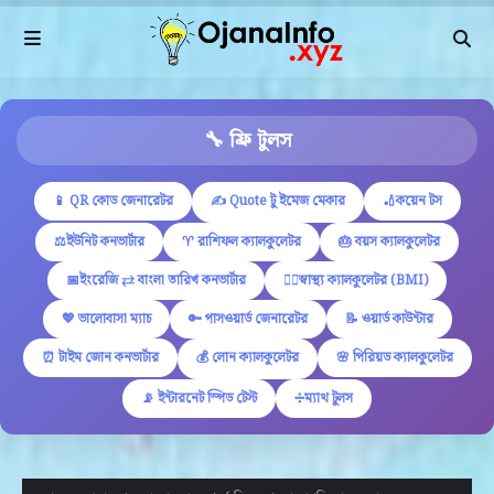
🔧 ফ্রি টুলস
📱 QR কোড জেনারেটর
✍ Quote টু ইমেজ মেকার
🏏কয়েন টস
⚖️ইউনিট কনভার্টার
♈ রাশিফল ক্যালকুলেটর
🎂 বয়স ক্যালকুলেটর
📅ইংরেজি ⇄ বাংলা তারিখ কনভার্টার
🏋️‍♂️স্বাস্থ্য ক্যালকুলেটর (BMI)
💖 ভালোবাসা ম্যাচ
🔑 পাসওয়ার্ড জেনারেটর
📝 ওয়ার্ড কাউন্টার
⏰ টাইম জোন কনভার্টার
💰 লোন ক্যালকুলেটর
🌸 পিরিয়ড ক্যালকুলেটর
📡 ইন্টারনেট স্পিড টেস্ট
➗ম্যাথ টুলস