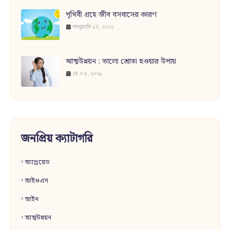
পৃথিবী গ্রহে জীব বসবাসের কারণ
জানুয়ারি ১০, ২০২২
আত্মউন্নয়ন : ভালো শ্রোতা হওয়ার উপায়
মে ০৩, ২০২১
জনপ্রিয় ক্যাটাগরি
অ্যান্ড্রয়েড
আইওএস
আইন
আত্মউন্নয়ন