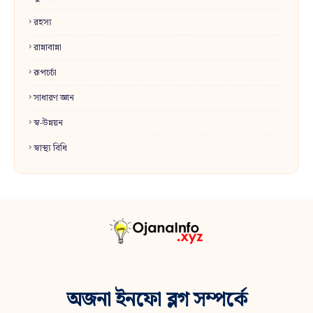
রহস্য
রান্নাবান্না
রূপচর্চা
সাধারণ জ্ঞান
স্ব-উন্নয়ন
স্বাস্থ্য বিধি
অজনা ইনফো ব্লগ সম্পর্কে