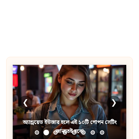
❮
❯
অ্যান্ড্রয়েড ইউজার হলে এই ১০টি গোপন সেটিং
জানতেই হবে!