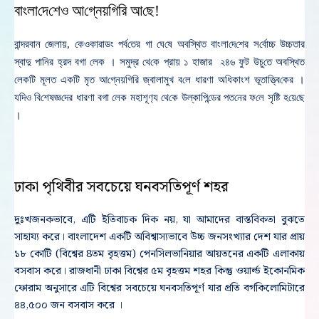
বাংলা‌দে‌‌শেও আ‌গ্নেয়‌গি‌রি আ‌‌ছে!
বান্দরবান জেলায়, ‌কেওকারাডং পর্ব‌তের গা ‌‌ঘে‌ষে অব‌‌‌স্থিত বাংলা‌দে‌শের স‌র্বোচ্চ উচ্চতার
স্বাদু পা‌নির হ্রদ বগা লেক । সমুদ্র ‌থে‌কে প্রায় ১ হাজার ২৪৬ ফুট উচু‌তে অব‌‌‌‌স্থিত
লেক‌টি মূলত এক‌টি মৃত আ‌গ্নেয়‌গি‌রি জ্বালামুখ ব‌লে ধারণা অ‌ধিকাংশ ভূতা‌‌ত্ত্বি‌কের ।
য‌দিও বি‌শেষজ্ঞ‌‌দের ধারণা বগা লেক মহাশূণ‌্য থে‌কে উল্কা‌পি‌ন্ডের পত‌নের ফ‌লে সৃ‌ষ্টি হ‌য়ে‌ছে
।
ঢাকা পৃথিবীর সবচেয়ে ঘনবসতিপূর্ণ শহর
দুঃখজনকভাবে, এটি ইতিবাচক দিক নয়, যা আমাদের বাস্তবিকতা বুঝতে
সাহায্য করে। বাংলাদেশ একটি অবিশ্বাস্যভাবে উচ্চ জনসংখ্যার দেশ যার প্রায়
১৮ কোটি (বিশ্বের 8তম বৃহত্তম) পেনসিলভানিয়ার আয়তনের একটি এলাকায়
বসবাস করে। রাজধানী ঢাকা বিশ্বের ৫ম বৃহত্তম শহর কিন্তু ওয়ার্ল্ড ইকোনমিক
ফোরাম অনুসারে এটি বিশ্বের সবচেয়ে ঘনবসতিপূর্ণ যার প্রতি বর্গকিলোমিটারে
৪৪,৫০০ জন বসবাস করে ।