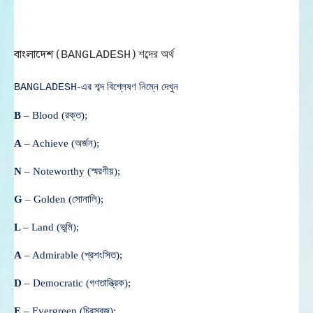
বাংলাদেশ (
)
শব্দের
অর্থ
BANGLADESH
-
এর শব্দ বিশ্লেষণ নিম্নে দেখুন
BANGLADESH
B
– Blood (রক্ত);
A
– Achieve (অর্জন);
N
– Noteworthy (স্মরণীয়);
G
– Golden (সোনালি);
L
– Land (ভূমি);
A
– Admirable (প্রশংসিত);
D
– Democratic (গণতান্ত্রিক);
E
– Evergreen (চিরসবুজ);