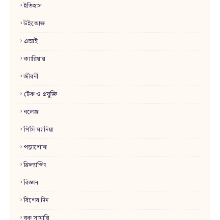
ইতিহাস
উইন্ডোজ
এআই
ক্যারিয়ার
জীবনী
টেক ও প্রযুক্তি
নলেজ
পিসি ম্যানিয়া
পড়াশোনা
ফ্রিল্যান্সিং
বিজ্ঞান
বিশেষ দিন
বুক সামারি