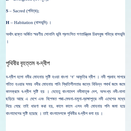
S
– Sacred (পবিত্র);
H
– Habitation (বাসভূমি) ।
অর্থাৎ রক্তে অর্জিত স্মরণীয় সোনালি ভূমি প্রশংসিত গণতান্ত্রিক চিরসবুজ পবিত্র বাসভূমি
।
পৃথিবীর বৃহত্তম ব-দ্বীপ
ব-দ্বীপ হলো নদীর মোহনায় সৃষ্টি হওয়া বাংলা ‘ব’ আকৃতির দ্বীপ । নদী প্রবাহ সাগরে
পতিত হওয়ার সময় নদীর মোহনায় পানি স্থিতিশীলতার জন্যে বিভিন্ন পদার্থ জমে জমে
কালক্রমে ব-দ্বীপ সৃষ্টি হয় । যেহেতু বাংলাদেশ নদীমাতৃক দেশ, অসংখ্য নদী-নালা
ছড়িয়ে আছে এ দেশে এবং বিশেষত পদ্মা-মেঘনা-যমুনা-ব্রক্ষাপুত্র নদী এদেশের মধ্যে
দিয়ে গেছে তাই ধারণা করা হয়, কালে কালে এসব নদী মোহনায় পলি জমা হয়ে
বাংলাদেশের সৃষ্টি হয়েছে । তাই বাংলাদেশকে পৃথিবীর ব-দ্বীপ বলা হয় ।