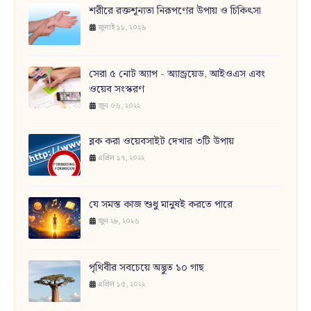
শরীরে রক্তশূন্যতা নিরূপণের উপায় ও চিকিৎসা
জুলাই ১১, ২০২৬
সেরা ৫ নোট অ্যাপ - অ্যান্ড্রয়েড, আইওএস এবং
ওয়েব সংস্করণ
জুন ০৬, ২০২২
ব্লক করা ওয়েবসাইট দেখার ৩টি উপায়
এপ্রিল ১৭, ২০২২
যে সমস্ত কাজ শুধু মানুষই করতে পারে
জুন ২৮, ২০২৬
পৃথিবীর সবচেয়ে অদ্ভুত ১০ গাছ
এপ্রিল ১৫, ২০২২