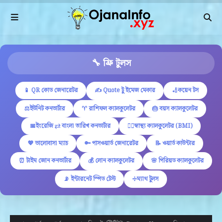
🔧 ফ্রি টুলস
📱 QR কোড জেনারেটর
✍ Quote টু ইমেজ মেকার
🏏কয়েন টস
⚖️ইউনিট কনভার্টার
♈ রাশিফল ক্যালকুলেটর
🎂 বয়স ক্যালকুলেটর
📅ইংরেজি ⇄ বাংলা তারিখ কনভার্টার
🏋️‍♂️স্বাস্থ্য ক্যালকুলেটর (BMI)
💖 ভালোবাসা ম্যাচ
🔑 পাসওয়ার্ড জেনারেটর
📝 ওয়ার্ড কাউন্টার
⏰ টাইম জোন কনভার্টার
💰 লোন ক্যালকুলেটর
🌸 পিরিয়ড ক্যালকুলেটর
📡 ইন্টারনেট স্পিড টেস্ট
➗ম্যাথ টুলস