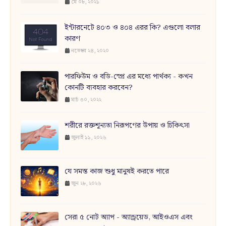
মে ০৮, ২০২১
ইন্টারনেটে ৪০৩ ও ৪০৪ এরর কি? এগুলো বলার
কারণ
নভেম্বর ২৪, ২০২০
পারফিউম ও বডি-স্প্রে এর মধ্যে পার্থক্য - কখন
কোনটি ব্যবহার করবেন?
মার্চ ৩০, ২০২২
শরীরে রক্তশূন্যতা নিরূপণের উপায় ও চিকিৎসা
জুলাই ১১, ২০২৬
যে সমস্ত কাজ শুধু মানুষই করতে পারে
জুন ২৮, ২০২৬
সেরা ৫ নোট অ্যাপ - অ্যান্ড্রয়েড, আইওএস এবং