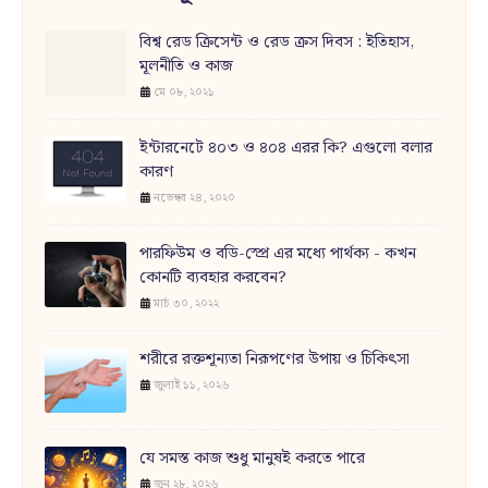
বিশ্ব রেড ক্রিসেন্ট ও রেড ক্রস দিবস : ইতিহাস,
মূলনীতি ও কাজ
মে ০৮, ২০২১
ইন্টারনেটে ৪০৩ ও ৪০৪ এরর কি? এগুলো বলার
কারণ
নভেম্বর ২৪, ২০২০
পারফিউম ও বডি-স্প্রে এর মধ্যে পার্থক্য - কখন
কোনটি ব্যবহার করবেন?
মার্চ ৩০, ২০২২
শরীরে রক্তশূন্যতা নিরূপণের উপায় ও চিকিৎসা
জুলাই ১১, ২০২৬
যে সমস্ত কাজ শুধু মানুষই করতে পারে
জুন ২৮, ২০২৬