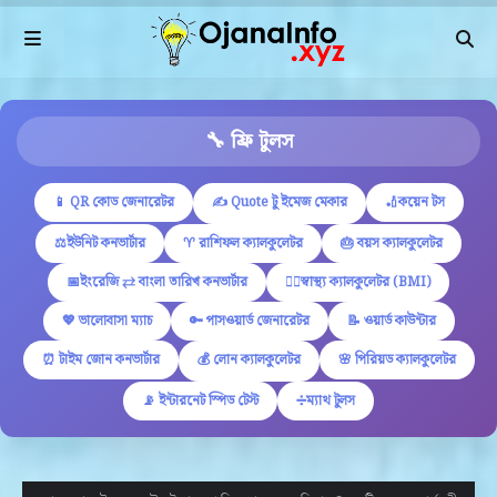
🔧 ফ্রি টুলস
📱 QR কোড জেনারেটর
✍ Quote টু ইমেজ মেকার
🏏কয়েন টস
⚖️ইউনিট কনভার্টার
♈ রাশিফল ক্যালকুলেটর
🎂 বয়স ক্যালকুলেটর
📅ইংরেজি ⇄ বাংলা তারিখ কনভার্টার
🏋️‍♂️স্বাস্থ্য ক্যালকুলেটর (BMI)
💖 ভালোবাসা ম্যাচ
🔑 পাসওয়ার্ড জেনারেটর
📝 ওয়ার্ড কাউন্টার
⏰ টাইম জোন কনভার্টার
💰 লোন ক্যালকুলেটর
🌸 পিরিয়ড ক্যালকুলেটর
📡 ইন্টারনেট স্পিড টেস্ট
➗ম্যাথ টুলস