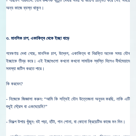
- পরিবেশ পরিবর্তন: যৌন উদ্দীপক কন্টেন্ট দেখার সময় বা জায়গা চিহ্নিত করে সেই সময়ে
অন্য কাজে ব্যস্ত থাকুন।
৩. মানসিক চাপ, একাকিত্ব থেকে ইচ্ছা বাড়ে
গবেষণায় দেখা গেছে, মানসিক চাপ, উদ্বেগ, একাকিত্ব বা বিরক্তি অনেক সময় যৌন
ইচ্ছাকে তীব্র করে। এই ইচ্ছাগুলো কখনো কখনো সাময়িক স্বস্তি দিলেও দীর্ঘমেয়াদে
সমস্যা জটিল করতে পারে।
কি করবেন?
- নিজেকে জিজ্ঞাসা করুন:
“আমি কি সত্যিই যৌন উত্তেজনা অনুভব করছি, নাকি এটি
শুধুই স্ট্রেস বা একঘেয়েমি?”
- বিকল্প উপায় খুঁজুন: বই পড়া, হাঁটা, গান শোনা, বা কোনো ক্রিয়েটিভ কাজে মন দিন।