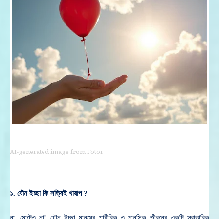
AI-generated image from Fotor
১. যৌন ইচ্ছা কি সত্যিই খারাপ ?
না, মোটেও না!
যৌন ইচ্ছা মানুষের শারীরিক ও মানসিক জীবনের একটি স্বাভাবিক