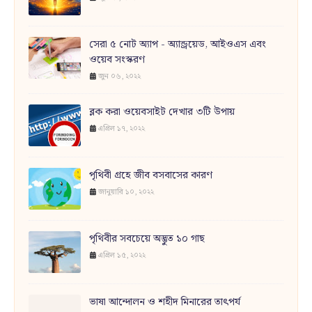
সেরা ৫ নোট অ্যাপ - অ্যান্ড্রয়েড, আইওএস এবং
ওয়েব সংস্করণ
জুন ০৬, ২০২২
ব্লক করা ওয়েবসাইট দেখার ৩টি উপায়
এপ্রিল ১৭, ২০২২
পৃথিবী গ্রহে জীব বসবাসের কারণ
জানুয়ারি ১০, ২০২২
পৃথিবীর সবচেয়ে অদ্ভুত ১০ গাছ
এপ্রিল ১৫, ২০২২
ভাষা আন্দোলন ও শহীদ মিনারের তাৎপর্য