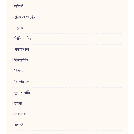
জীবনী
টেক ও প্রযুক্তি
নলেজ
পিসি ম্যানিয়া
পড়াশোনা
ফ্রিল্যান্সিং
বিজ্ঞান
বিশেষ দিন
বুক সামারি
রহস্য
রান্নাবান্না
রূপচর্চা