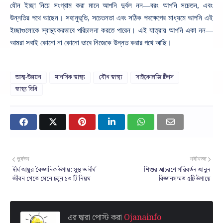
যৌন ইচ্ছা নিয়ে সংগ্রাম করা মানে আপনি দুর্বল নন—বরং আপনি সচেতন, এবং
উন্নতির পথে আছেন।
সহানুভূতি, সচেতনতা এবং সঠিক পদক্ষেপের মাধ্যমে আপনি এই
—
ইচ্ছাগুলোকে স্বাস্থ্যকরভাবে পরিচালনা করতে পারেন। এই যাত্রায় আপনি একা নন
আমরা সবাই কোনো না কোনো ভাবে নিজেকে উন্নত করার পথে আছি।
আত্ম-উন্নয়ন
মানসিক স্বাস্থ্য
যৌন স্বাস্থ্য
সাইকোলজি টিপস
স্বাস্থ্য বিধি
পূর্বতন
নবীনতর
দীর্ঘ আয়ুর বৈজ্ঞানিক উপায়: সুস্থ ও দীর্ঘ
শিশুর আচরণে পরিবর্তন আনুন
জীবন পেতে মেনে চলুন ১৩ টি নিয়ম
বিজ্ঞানসম্মত ৫টি উপায়ে
এর দ্বারা পোস্ট করা
Ojanainfo