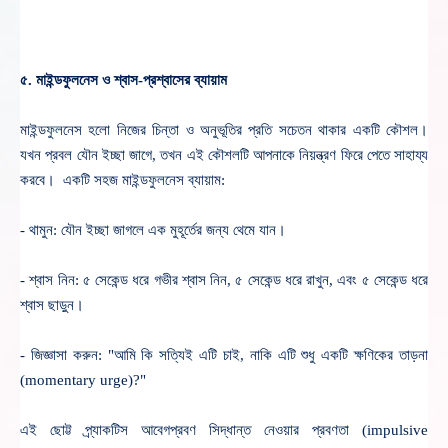
৫. মাইন্ডফুলনেস ও শ্বাস-প্রশ্বাসের ব্যায়াম
মাইন্ডফুলনেস হলো নিজের চিন্তা ও অনুভূতির প্রতি সচেতন থাকার একটি কৌশল।
যখন প্রবল যৌন ইচ্ছা জাগে, তখন এই কৌশলটি আপনাকে নিয়ন্ত্রণ ফিরে পেতে সাহায্য
করবে। একটি সহজ মাইন্ডফুলনেস ব্যায়াম:
- থামুন: যৌন ইচ্ছা জাগলে এক মুহূর্তের জন্য থেমে যান।
- শ্বাস নিন: ৫ সেকেন্ড ধরে গভীর শ্বাস নিন, ৫ সেকেন্ড ধরে রাখুন, এবং ৫ সেকেন্ড ধরে
শ্বাস ছাড়ুন।
- জিজ্ঞাসা করুন: "আমি কি সত্যিই এটি চাই, নাকি এটি শুধু একটি
ক্ষণিকের তাড়না
(
momentary urge)?"
এই ছোট্ট প্র্যাকটিস
আবেগপ্রবণ সিদ্ধান্ত নেওয়ার প্রবণতা (
impulsive