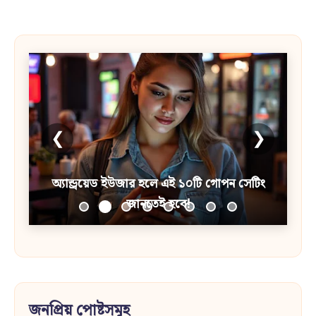
❮
❯
অ্যান্ড্রয়েড ইউজার হলে এই ১০টি গোপন সেটিং
জানতেই হবে!
জনপ্রিয় পোষ্টসমূহ