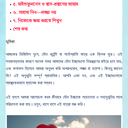
৫. মাইন্ডফুলনেস ও শ্বাস-প্রশ্বাসের ব্যায়াম
৬. সাহায্য নিন—লজ্জা নয়
৭. নিজেকে ক্ষমা করতে শিখুন
শেষ কথা
ভূমিকা
আজকের ডিজিটাল যুগে, যৌন কন্টেন্ট বা পর্নোগ্রাফি মাত্র এক ক্লিক দূরে। এই
সহজলভ্যতার কারণে অনেক সময় আমাদের যৌন ইচ্ছাগুলো নিয়ন্ত্রণের বাইরে চলে যায়,
এবং ফলাফল হিসেবে আমরা অনুভব করি অপরাধবোধ, লজ্জা বা হতাশা। কিন্তু জানেন
কি? এই অনুভূতি সম্পূর্ণ স্বাভাবিক। আপনি একা নন, এবং এই ইচ্ছাগুলোকে
স্বাস্থ্যকরভাবে ম্যানেজ করা সম্ভব।
এই ব্লগে আমরা আলোচনা করব কীভাবে যৌন ইচ্ছাকে সচেতনতা ও সহানুভূতির সাথে
পরিচালনা করা যায়।
চলুন, ধাপে ধাপে এই যাত্রা শুরু করি।