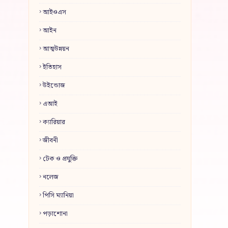
আইওএস
আইন
আত্মউন্নয়ন
ইতিহাস
উইন্ডোজ
এআই
ক্যারিয়ার
জীবনী
টেক ও প্রযুক্তি
নলেজ
পিসি ম্যানিয়া
পড়াশোনা