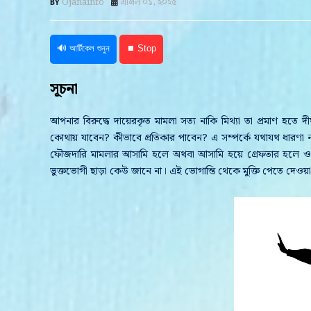
Ojanainfo
এপ্রিল ০১, ২০২৫
🔊 আর্টিকেল শুনুন
⏹ Stop
সূচনা
আপনার বিরুদ্ধে দায়েরকৃত মামলা সত্য নাকি মিথ্যা তা প্রমাণ হতে
কোথায় যাবেন? কীভাবে প্রতিকার পাবেন? এ সম্পর্কে যথাযথ ধার
ফৌজদারি মামলার আসামি হলে অথবা আসামি হয়ে গ্রেফতার হলে ওই বি
ভুক্তভোগী ছাড়া কেউ জানে না। এই ভোগান্তি থেকে মুক্তি পেতে দেওয়া