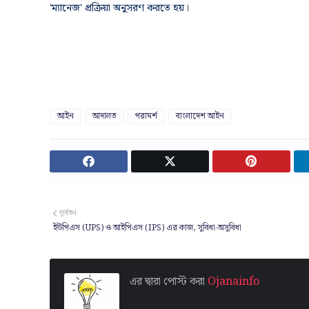
'ম্যানেজ' প্রক্রিয়া অনুসরণ করতে হয়।
আইন
আদালত
পরামর্শ
বাংলাদেশ আইন
পূর্বতন
ইউপিএস (UPS) ও আইপিএস (IPS) এর কাজ, সুবিধা-অসুবিধা
এর দ্বারা পোস্ট করা
Ojanainfo