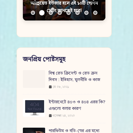
অ্যান্ড্রয়েড ইউজার হলে এই ১০টি গোপন
সেটিং জানতেই হবে!
জনপ্রিয় পোষ্টসমূহ
বিশ্ব রেড ক্রিসেন্ট ও রেড ক্রস
দিবস : ইতিহাস, মূলনীতি ও কাজ
মে ০৮, ২০২১
ইন্টারনেটে ৪০৩ ও ৪০৪ এরর কি?
এগুলো বলার কারণ
নভেম্বর ২৪, ২০২০
পারফিউম ও বডি-স্প্রে এর মধ্যে