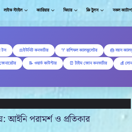
লাইফ স্টাইল
ক্যারিয়ার
ফিচার
ফ্রি টুলস
সকল ক্যাটাগ
 টস
⚖️ইউনিট কনভার্টার
♈ রাশিফল ক্যালকুলেটর
🎂 বয়স ক্যাল
 জেনারেটর
📝 ওয়ার্ড কাউন্টার
⏰ টাইম জোন কনভার্টার
💰 লোন
: আইনি পরামর্শ ও প্রতিকার