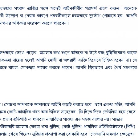
 হওয়ার সংবাদ প্রাপ্তির সঙ্গে সঙ্গেই আইনজীবীর পরামর্শ গ্রহণ করুন। অনেকে
্যকরী উদ্যোগ না নেয়ার কারণে পরবর্তীকালে চরমভাবে দূর্ভোগ পোহাতে হয়। আপনি
চই আপনার অধিকার সংরক্ষণ করতে পারবেন।
ুণভাবে ভেঙে পড়েন। মামলার কথা শুনে আঁতকে না উঠে বরং বুদ্ধিবিবেচনা কাজে
দ্দমা দায়ের হলেই আপনি দোষী বা অপরাধী ব্যক্তি হিসেবে চিহ্নিত হবেন না। যে
 করতে মামলা-মোকদ্দমা দায়ের করতে পারেন। আপনি স্থিরভাবে এবং ধৈর্য সহকারে
করেন। সেজন্য আপনাকে আদালতে আইনি লড়াই করতে হবে। তবে একথা সত্যি, আপনি
র্ঘ সময় কোর্ট-কাচারির খরচ আর উকিল সাহেবের। ফি দিতে দিতে দেউলিয়া হয়ে যেতে
াব প্রতিপত্তি না থাকলে ন্যায়বিচার পাওয়া এত সহজ ব্যাপার নয়। মান্ধাতা
জদারি মামলার ক্ষেত্রে থানা পুলিশ, কোর্ট পুলিশ, পাবলিক প্রসিকিউটরসহ (পিপি)
ায় ফেঁসে গিয়েও সুবিচার প্রত্যাশা করা বোকামি হবে। দেওয়ানি মামলার ক্ষেত্রেও