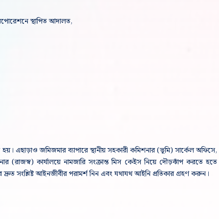
ি করপোরেশনে স্থাপিত আদালত,
 হয়। এছাড়াও জমিজমার ব্যাপারে স্থানীয় সহকারী কমিশনার (ভূমি) সার্কেল অফিসে,
ার (রাজস্ব) কার্যালয়ে নামজারি সংক্রান্ত মিস কেইস নিয়ে দৌড়ঝাঁপ করতে হতে
রুত সংশ্লিষ্ট আইনজীবীর পরামর্শ নিন এবং যথাযথ আইনি প্রতিকার গ্রহণ করুন।