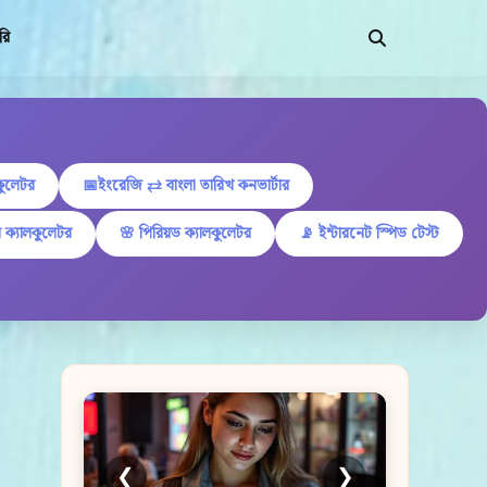
রি
কুলেটর
📅ইংরেজি ⇄ বাংলা তারিখ কনভার্টার
 ক্যালকুলেটর
🌸 পিরিয়ড ক্যালকুলেটর
📡 ইন্টারনেট স্পিড টেস্ট
❮
❯