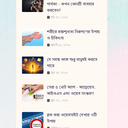
পার্থক্য - কখন কোনটি ব্যবহার
করবেন?
মার্চ ৩০, ২০২২
শরীরে রক্তশূন্যতা নিরূপণের উপায়
ও চিকিৎসা
জুলাই ১১, ২০২৬
যে সমস্ত কাজ শুধু মানুষই করতে
পারে
জুন ২৮, ২০২৬
সেরা ৫ নোট অ্যাপ - অ্যান্ড্রয়েড,
আইওএস এবং ওয়েব সংস্করণ
জুন ০৬, ২০২২
ব্লক করা ওয়েবসাইট দেখার ৩টি
উপায়