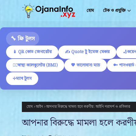
হোম
টেক ও প্রযুক্তি
🔧 ফ্রি টুলস
📱 QR কোড জেনারেটর
✍ Quote টু ইমেজ মেকার
🏏কয়েন
🏋️‍♂️স্বাস্থ্য ক্যালকুলেটর (BMI)
💖 ভালোবাসা ম্যাচ
🔑 পাসওয়ার্ড
➗ম্যাথ টুলস
হোম
আইন
আপনার বিরুদ্ধে মামলা হলে করণীয়: আইনি পরামর্শ ও প্রতিকার
আপনার বিরুদ্ধে মামলা হলে করণীয়