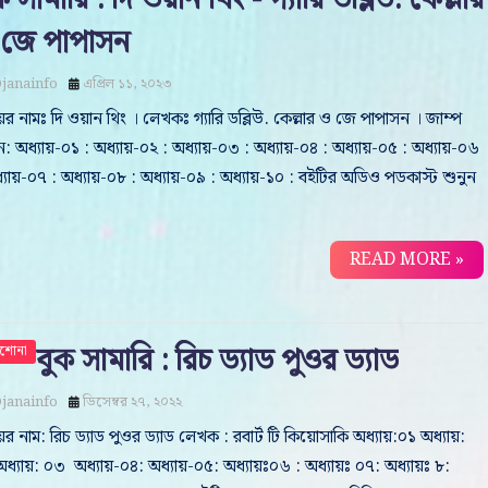
 জে পাপাসন
janainfo
এপ্রিল ১১, ২০২৩
র নামঃ দি ওয়ান থিং । লেখকঃ গ্যারি ডব্লিউ. কেল্লার ও জে পাপাসন । জাম্প
: অধ্যায়-০১ : অধ্যায়-০২ : অধ্যায়-০৩ : অধ্যায়-০৪ : অধ্যায়-০৫ : অধ্যায়-০৬
্যায়-০৭ : অধ্যায়-০৮ : অধ্যায়-০৯ : অধ্যায়-১০ : বইটির অডিও পডকাস্ট শুনুন
READ MORE »
বুক সামারি : রিচ ড্যাড পুওর ড্যাড
াশোনা
janainfo
ডিসেম্বর ২৭, ২০২২
র নাম: রিচ ড্যাড পুওর ড্যাড লেখক : রবার্ট টি কিয়োসাকি অধ্যায়:০১ অধ্যায়:
ধ্যায়: ০৩ অধ্যায়-০৪: অধ্যায়-০৫: অধ্যায়ঃ০৬ : অধ্যায়ঃ ০৭: অধ্যায়ঃ ৮: