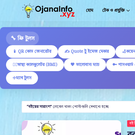
হোম
টেক ও প্রযুক্তি
🔧 ফ্রি টুলস
📱 QR কোড জেনারেটর
✍ Quote টু ইমেজ মেকার
🏏কয়েন
🏋️‍♂️স্বাস্থ্য ক্যালকুলেটর (BMI)
💖 ভালোবাসা ম্যাচ
🔑 পাসওয়ার্ড
➗ম্যাথ টুলস
বইয়ের সারাংশ
লেবেল থাকা পোস্টগুলি দেখানো হচ্ছে
বই 
বু