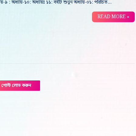
ায়-৯ : অধ্যায়-১০: অধ্যায়ঃ ১১: বইটি শুনুন অধ্যায়-০১: পরিচিত…
READ MORE »
পোস্ট লোড করুন