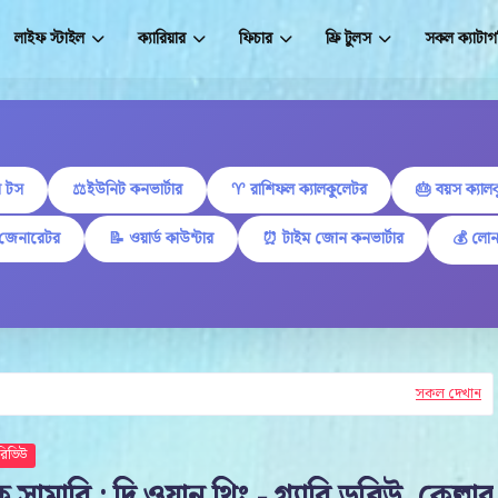
লাইফ স্টাইল
ক্যারিয়ার
ফিচার
ফ্রি টুলস
সকল ক্যাটাগ
 টস
⚖️ইউনিট কনভার্টার
♈ রাশিফল ক্যালকুলেটর
🎂 বয়স ক্যাল
 জেনারেটর
📝 ওয়ার্ড কাউন্টার
⏰ টাইম জোন কনভার্টার
💰 লোন
সকল দেখান
রিভিউ
ক সামারি : দি ওয়ান থিং - গ্যারি ডব্লিউ. কেল্লার