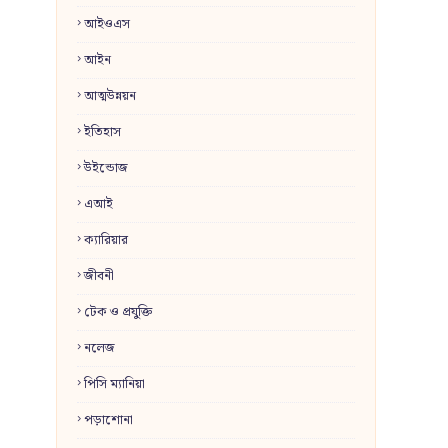
আইওএস
আইন
আত্মউন্নয়ন
ইতিহাস
উইন্ডোজ
এআই
ক্যারিয়ার
জীবনী
টেক ও প্রযুক্তি
নলেজ
পিসি ম্যানিয়া
পড়াশোনা