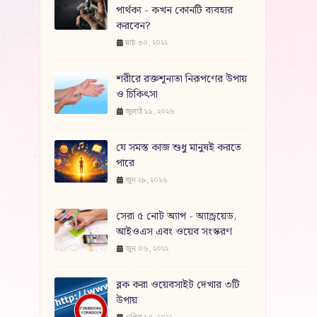
পার্থক্য - কখন কোনটি ব্যবহার
করবেন?
মার্চ ৩০, ২০২২
শরীরে রক্তশূন্যতা নিরূপণের উপায়
ও চিকিৎসা
জুলাই ১১, ২০২৬
যে সমস্ত কাজ শুধু মানুষই করতে
পারে
জুন ২৮, ২০২৬
সেরা ৫ নোট অ্যাপ - অ্যান্ড্রয়েড,
আইওএস এবং ওয়েব সংস্করণ
জুন ০৬, ২০২২
ব্লক করা ওয়েবসাইট দেখার ৩টি
উপায়