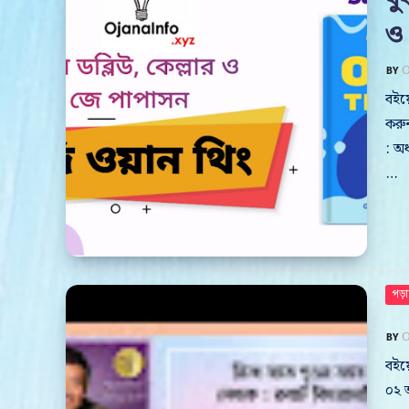
ও
O
বইয়ে
করুন
: অধ
…
পড়
O
বইয়ে
০২ অ