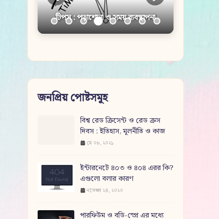
টিপস : পড়াশোনা ও সময় ব্যবস্থাপনা
জনপ্রিয় পোষ্টসমূহ
বিশ্ব রেড ক্রিসেন্ট ও রেড ক্রস
দিবস : ইতিহাস, মূলনীতি ও কাজ
মে ০৮, ২০২১
ইন্টারনেটে ৪০৩ ও ৪০৪ এরর কি?
এগুলো বলার কারণ
নভেম্বর ২৪, ২০২০
পারফিউম ও বডি-স্প্রে এর মধ্যে