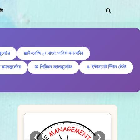
রি
কুলেটর
📅ইংরেজি ⇄ বাংলা তারিখ কনভার্টার
 ক্যালকুলেটর
🌸 পিরিয়ড ক্যালকুলেটর
📡 ইন্টারনেট স্পিড টেস্ট
❮
❯