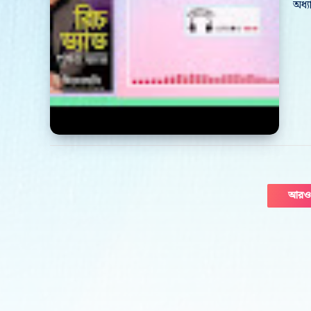
অধ্য
আরও 