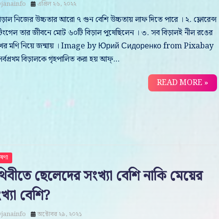
janainfo
এপ্রিল ২৬, ২০২২
িড়াল নিজের উচ্চতার আরো ৭ গুন বেশি উচ্চতায় লাফ দিতে পারে । ২. ফ্লোরেন্স
টিংগেল তার জীবনে মোট ৬০টি বিড়াল পুষেছিলেন । ৩. সব বিড়ালই নীল রঙের
ের মণি নিয়ে জন্মায় । Image by Юрий Сидоренко from Pixabay
সর্বপ্রথম বিড়ালকে গৃহপালিত করা হয় আফ্…
READ MORE »
ষণা
থিবীতে ছেলেদের সংখ্যা বেশি নাকি মেয়ের
খ্যা বেশি?
janainfo
অক্টোবর ২৯, ২০২১