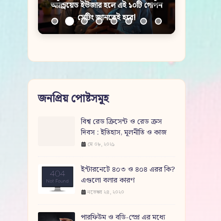
মেডিটেশন: জানুন এর উপকারিতা, সেরা
সময় এবং সহজ পদ্ধতি
জনপ্রিয় পোষ্টসমূহ
বিশ্ব রেড ক্রিসেন্ট ও রেড ক্রস
দিবস : ইতিহাস, মূলনীতি ও কাজ
মে ০৮, ২০২১
ইন্টারনেটে ৪০৩ ও ৪০৪ এরর কি?
এগুলো বলার কারণ
নভেম্বর ২৪, ২০২০
পারফিউম ও বডি-স্প্রে এর মধ্যে