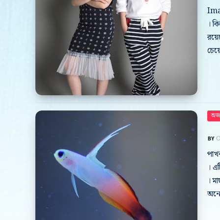
Ima
। কি
রয়েছ
চেয়
অজা
O
পাখন
। এট
। মা
অনে