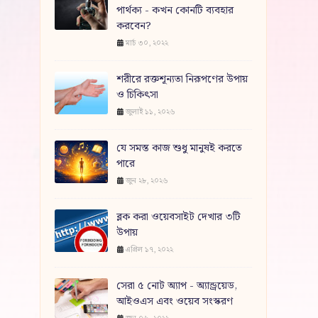
পার্থক্য - কখন কোনটি ব্যবহার
করবেন?
মার্চ ৩০, ২০২২
শরীরে রক্তশূন্যতা নিরূপণের উপায়
ও চিকিৎসা
জুলাই ১১, ২০২৬
যে সমস্ত কাজ শুধু মানুষই করতে
পারে
জুন ২৮, ২০২৬
ব্লক করা ওয়েবসাইট দেখার ৩টি
উপায়
এপ্রিল ১৭, ২০২২
সেরা ৫ নোট অ্যাপ - অ্যান্ড্রয়েড,
আইওএস এবং ওয়েব সংস্করণ