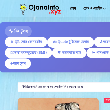
হোম
টেক ও প্রযুক্তি
🔧 ফ্রি টুলস
📱 QR কোড জেনারেটর
✍ Quote টু ইমেজ মেকার
🏏কয়েন
🏋️‍♂️স্বাস্থ্য ক্যালকুলেটর (BMI)
💖 ভালোবাসা ম্যাচ
🔑 পাসওয়ার্ড
➗ম্যাথ টুলস
বিচিত্র তথ‌্য
লেবেল থাকা পোস্টগুলি দেখানো হচ্ছে
তথ্