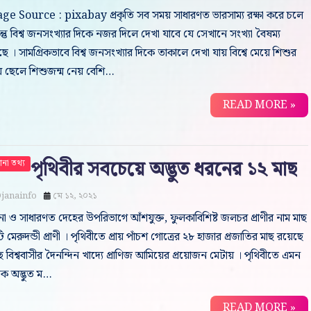
ge Source : pixabay প্রকৃতি সব সময় সাধারণত ভারসাম্য রক্ষা করে চলে
ন্তু বিশ্ব জনসংখ্যার দিকে নজর দিলে দেখা যাবে যে সেখানে সংখ্যা বৈষম্য
ে । সামগ্রিকভাবে বিশ্ব জনসংখ্যার দিকে তাকালে দেখা যায় বিশ্বে মেয়ে শিশুর
ে ছেলে শিশুজন্ম নেয় বেশি…
READ MORE »
পৃথিবীর সবচেয়ে অদ্ভুত ধরনের ১২ মাছ
না তথ্য
janainfo
মে ১২, ২০২১
া ও সাধারণত দেহের উপরিভাগে আঁশযুক্ত, ফুলকাবিশিষ্ট জলচর প্রাণীর নাম মাছ
ি মেরুদন্ডী প্রাণী । পৃথিবীতে প্রায় পাঁচশ গোত্রের ২৮ হাজার প্রজাতির মাছ রয়েছে
ছ বিশ্ববাসীর দৈনন্দিন খাদ্যে প্রাণিজ আমিয়ের প্রয়োজন মেটায় । পৃথিবীতে এমন
ক অদ্ভুত ম…
READ MORE »