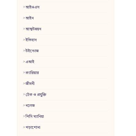
আইওএস
আইন
আত্মউন্নয়ন
ইতিহাস
উইন্ডোজ
এআই
ক্যারিয়ার
জীবনী
টেক ও প্রযুক্তি
নলেজ
পিসি ম্যানিয়া
পড়াশোনা