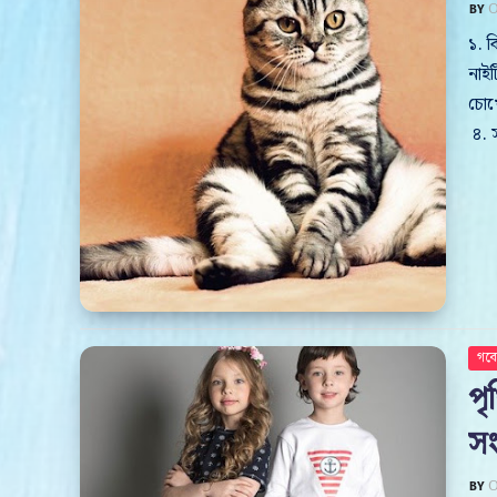
O
১. ব
নাই
চোখ
৪. 
গবে
পৃ
সং
O