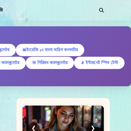
রি
কুলেটর
📅ইংরেজি ⇄ বাংলা তারিখ কনভার্টার
 ক্যালকুলেটর
🌸 পিরিয়ড ক্যালকুলেটর
📡 ইন্টারনেট স্পিড টেস্ট
❮
❯