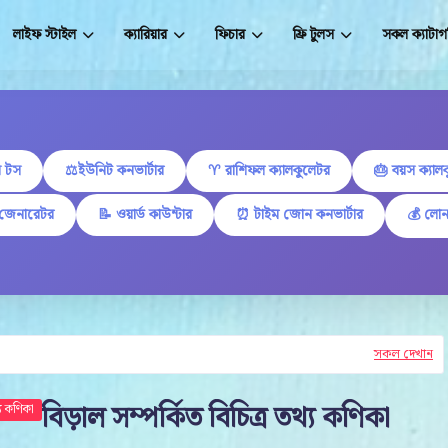
লাইফ স্টাইল
ক্যারিয়ার
ফিচার
ফ্রি টুলস
সকল ক্যাটাগ
 টস
⚖️ইউনিট কনভার্টার
♈ রাশিফল ক্যালকুলেটর
🎂 বয়স ক্যাল
 জেনারেটর
📝 ওয়ার্ড কাউন্টার
⏰ টাইম জোন কনভার্টার
💰 লোন
সকল দেখান
বিড়াল সম্পর্কিত বিচিত্র তথ্য কণিকা
য কণিকা