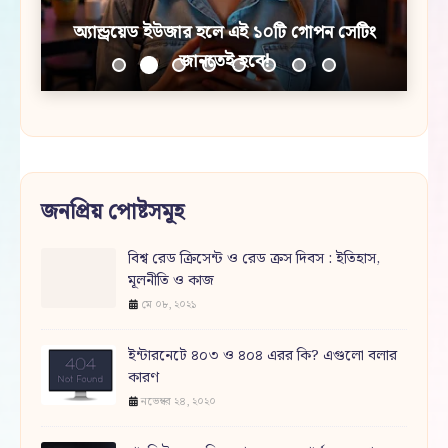
অ্যান্ড্রয়েড ইউজার হলে এই ১০টি গোপন সেটিং
জানতেই হবে!
জনপ্রিয় পোষ্টসমূহ
বিশ্ব রেড ক্রিসেন্ট ও রেড ক্রস দিবস : ইতিহাস,
মূলনীতি ও কাজ
মে ০৮, ২০২১
ইন্টারনেটে ৪০৩ ও ৪০৪ এরর কি? এগুলো বলার
কারণ
নভেম্বর ২৪, ২০২০