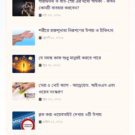
পারফিউম ও বডি-স্প্রে এর মধ্যে পার্থক্য - কখন
কোনটি ব্যবহার করবেন?
মার্চ ৩০, ২০২২
শরীরে রক্তশূন্যতা নিরূপণের উপায় ও চিকিৎসা
জুলাই ১১, ২০২৬
যে সমস্ত কাজ শুধু মানুষই করতে পারে
জুন ২৮, ২০২৬
সেরা ৫ নোট অ্যাপ - অ্যান্ড্রয়েড, আইওএস এবং
ওয়েব সংস্করণ
জুন ০৬, ২০২২
ব্লক করা ওয়েবসাইট দেখার ৩টি উপায়
এপ্রিল ১৭, ২০২২