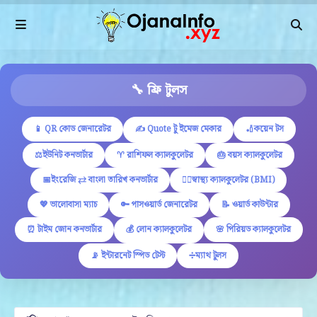
🔧 ফ্রি টুলস
📱 QR কোড জেনারেটর
✍ Quote টু ইমেজ মেকার
🏏কয়েন টস
⚖️ইউনিট কনভার্টার
♈ রাশিফল ক্যালকুলেটর
🎂 বয়স ক্যালকুলেটর
📅ইংরেজি ⇄ বাংলা তারিখ কনভার্টার
🏋️‍♂️স্বাস্থ্য ক্যালকুলেটর (BMI)
💖 ভালোবাসা ম্যাচ
🔑 পাসওয়ার্ড জেনারেটর
📝 ওয়ার্ড কাউন্টার
⏰ টাইম জোন কনভার্টার
💰 লোন ক্যালকুলেটর
🌸 পিরিয়ড ক্যালকুলেটর
📡 ইন্টারনেট স্পিড টেস্ট
➗ম্যাথ টুলস