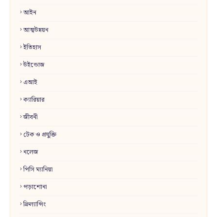
আইন
আত্মউন্নয়ন
ইতিহাস
উইন্ডোজ
এআই
ক্যারিয়ার
জীবনী
টেক ও প্রযুক্তি
নলেজ
পিসি ম্যানিয়া
পড়াশোনা
ফ্রিল্যান্সিং