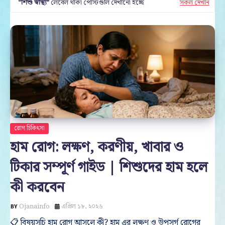
শিশু স্বাস্থ্য
লেবেল থাকা পোস্টগুলি দেখানো হচ্ছে
সকল দেখান
রোগ চিকিৎসা
হাম রোগ: লক্ষণ, করণীয়, খাবার ও
টিকার সম্পূর্ণ গাইড | শিশুদের হাম হলে
কী করবেন
Ojanainfo
এপ্রিল ১৮, ২০২৬
📋 বিষয়সূচি হাম রোগ আসলে কী? হাম এর লক্ষণ ও উপসর্গ রোগের