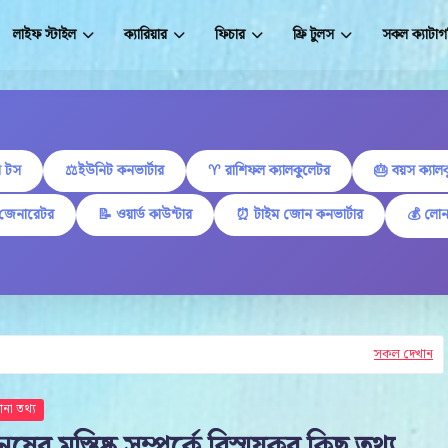
লাইফ স্টাইল
ক্যারিয়ার
ফিচার
ফ্রি টুলস
সকল ক্যাটাগ
 টস
⚖️ইউনিট কনভার্টার
♈ রাশিফল ক্যালকুলেটর
🎂 বয়স ক্যাল
 জেনারেটর
📝 ওয়ার্ড কাউন্টার
⏰ টাইম জোন কনভার্টার
💰 লোন
সকল দেখান
না তথ্য
নুষের মস্তিষ্ক সম্পর্কে বিস্ময়কর কিছু তথ্য