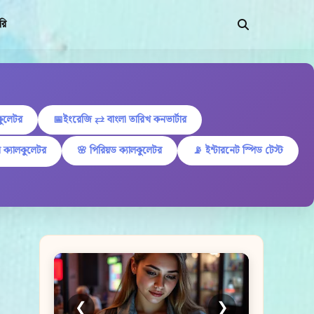
রি
কুলেটর
📅ইংরেজি ⇄ বাংলা তারিখ কনভার্টার
 ক্যালকুলেটর
🌸 পিরিয়ড ক্যালকুলেটর
📡 ইন্টারনেট স্পিড টেস্ট
❮
❯