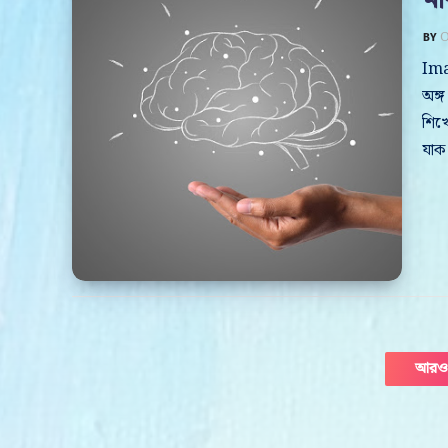
O
Ima
অঙ্গ
শিখে
যাক
আরও 