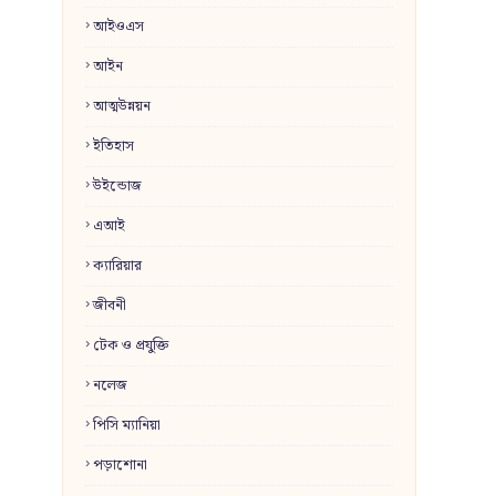
আইওএস
আইন
আত্মউন্নয়ন
ইতিহাস
উইন্ডোজ
এআই
ক্যারিয়ার
জীবনী
টেক ও প্রযুক্তি
নলেজ
পিসি ম্যানিয়া
পড়াশোনা