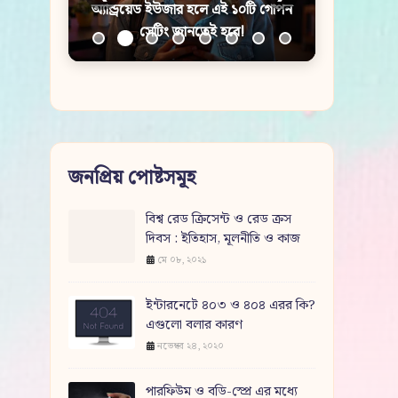
অ্যান্ড্রয়েড ইউজার হলে এই ১০টি গোপন
সেটিং জানতেই হবে!
জনপ্রিয় পোষ্টসমূহ
বিশ্ব রেড ক্রিসেন্ট ও রেড ক্রস
দিবস : ইতিহাস, মূলনীতি ও কাজ
মে ০৮, ২০২১
ইন্টারনেটে ৪০৩ ও ৪০৪ এরর কি?
এগুলো বলার কারণ
নভেম্বর ২৪, ২০২০
পারফিউম ও বডি-স্প্রে এর মধ্যে