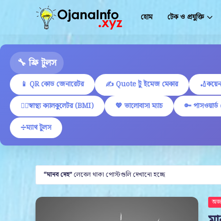
হোম
টেক ও প্রযুক্তি
🔧 ফ্রি টুলস
📱 QR কোড জেনারেটর
✍ Quote টু ইমেজ মেকার
🏏কয়েন
🏋️‍♂️স্বাস্থ্য ক্যালকুলেটর (BMI)
💖 ভালোবাসা ম্যাচ
🔑 পাসওয়ার্ড
➗ম্যাথ টুলস
মানব দেহ
লেবেল থাকা পোস্টগুলি দেখানো হচ্ছে
অজা
মা