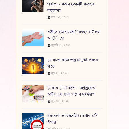
পার্থক্য - কখন কোনটি ব্যবহার
করবেন?
মার্চ ৩০, ২০২২
শরীরে রক্তশূন্যতা নিরূপণের উপায়
ও চিকিৎসা
জুলাই ১১, ২০২৬
যে সমস্ত কাজ শুধু মানুষই করতে
পারে
জুন ২৮, ২০২৬
সেরা ৫ নোট অ্যাপ - অ্যান্ড্রয়েড,
আইওএস এবং ওয়েব সংস্করণ
জুন ০৬, ২০২২
ব্লক করা ওয়েবসাইট দেখার ৩টি
উপায়