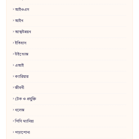
আইওএস
আইন
আত্মউন্নয়ন
ইতিহাস
উইন্ডোজ
এআই
ক্যারিয়ার
জীবনী
টেক ও প্রযুক্তি
নলেজ
পিসি ম্যানিয়া
পড়াশোনা