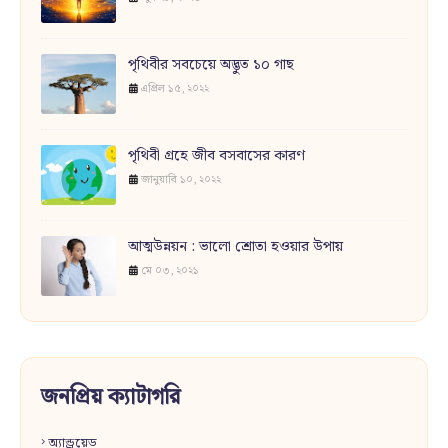
পৃথিবীর সবচেয়ে অদ্ভুত ১০ গাছ
এপ্রিল ১৫, ২০২২
পৃথিবী গ্রহে জীব বসবাসের কারণ
জানুয়ারি ১০, ২০২২
আত্মউন্নয়ন : ভালো শ্রোতা হওয়ার উপায়
মে ০৩, ২০২১
জনপ্রিয় ক্যাটাগরি
অ্যান্ড্রয়েড