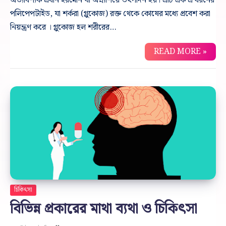
অত্যাবশ্যক প্রধান হরমোন যা অগ্ন্যাশয়ে উৎপাদন হয়। এটি এক এ ধরনের
পলিপেপটাইড, যা শর্করা (গ্লুকোজ) রক্ত থেকে কোষের মধ্যে প্রবেশ করা
নিয়ন্ত্রণ করে । গ্লুকোজ হল শরীরের…
READ MORE »
চিকিৎসা
বিভিন্ন প্রকারের মাথা ব্যথা ও চিকিৎসা