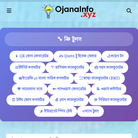
🔧 ফ্রি টুলস
📱 QR কোড জেনারেটর
✍ Quote টু ইমেজ মেকার
🏏কয়েন টস
⚖️ইউনিট কনভার্টার
♈ রাশিফল ক্যালকুলেটর
🎂 বয়স ক্যালকুলেটর
📅ইংরেজি ⇄ বাংলা তারিখ কনভার্টার
🏋️‍♂️স্বাস্থ্য ক্যালকুলেটর (BMI)
💖 ভালোবাসা ম্যাচ
🔑 পাসওয়ার্ড জেনারেটর
📝 ওয়ার্ড কাউন্টার
⏰ টাইম জোন কনভার্টার
💰 লোন ক্যালকুলেটর
🌸 পিরিয়ড ক্যালকুলেটর
📡 ইন্টারনেট স্পিড টেস্ট
➗ম্যাথ টুলস