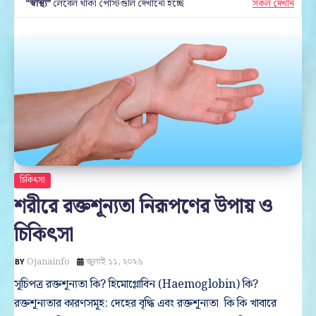
স্বাস্থ্য
লেবেল থাকা পোস্টগুলি দেখানো হচ্ছে
সকল দেখান
চিকিৎসা
শরীরে রক্তশূন্যতা নিরূপণের উপায় ও
চিকিৎসা
Ojanainfo
জুলাই ১১, ২০২৬
সূচিপত্র রক্তশূন্যতা কি? হিমোগ্লোবিন (Haemoglobin) কি?
রক্তশূন্যতার কারণসমূহ: দেহের বৃদ্ধি এবং রক্তশূন্যতা কি কি খাবারে