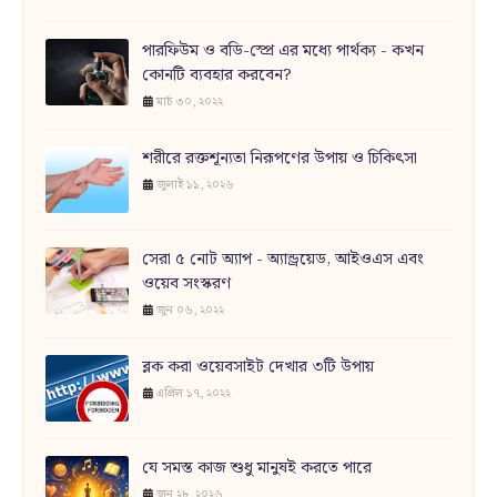
পারফিউম ও বডি-স্প্রে এর মধ্যে পার্থক্য - কখন
কোনটি ব্যবহার করবেন?
মার্চ ৩০, ২০২২
শরীরে রক্তশূন্যতা নিরূপণের উপায় ও চিকিৎসা
জুলাই ১১, ২০২৬
সেরা ৫ নোট অ্যাপ - অ্যান্ড্রয়েড, আইওএস এবং
ওয়েব সংস্করণ
জুন ০৬, ২০২২
ব্লক করা ওয়েবসাইট দেখার ৩টি উপায়
এপ্রিল ১৭, ২০২২
যে সমস্ত কাজ শুধু মানুষই করতে পারে
জুন ২৮, ২০২৬