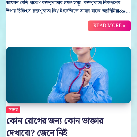
আয়রন বেশি থাকে? রক্তশূন্যতার লক্ষণসমূহ রক্তশূন্যতা নিরুপণের
উপায় চিকিৎসা রক্তশূন্যতা কি? ইংরেজিতে আমরা যাকে 'অ্যানিমিয়া&#…
READ MORE »
ডাক্তার
কোন রোগের জন্য কোন ডাক্তার
দেখাবো? জেনে নিই