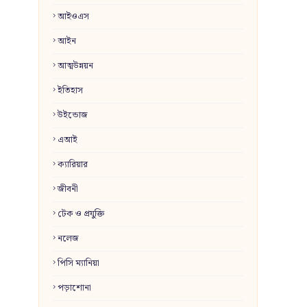
আইওএস
আইন
আত্মউন্নয়ন
ইতিহাস
উইন্ডোজ
এআই
ক্যারিয়ার
জীবনী
টেক ও প্রযুক্তি
নলেজ
পিসি ম্যানিয়া
পড়াশোনা