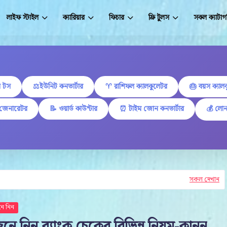
লাইফ স্টাইল
ক্যারিয়ার
ফিচার
ফ্রি টুলস
সকল ক্যাটাগ
 টস
⚖️ইউনিট কনভার্টার
♈ রাশিফল ক্যালকুলেটর
🎂 বয়স ক্যাল
 জেনারেটর
📝 ওয়ার্ড কাউন্টার
⏰ টাইম জোন কনভার্টার
💰 লোন
সকল দেখান
ে নিন
নে নিন ব্যাংক চেকের বিভিন্ন নিয়ম-কানুন