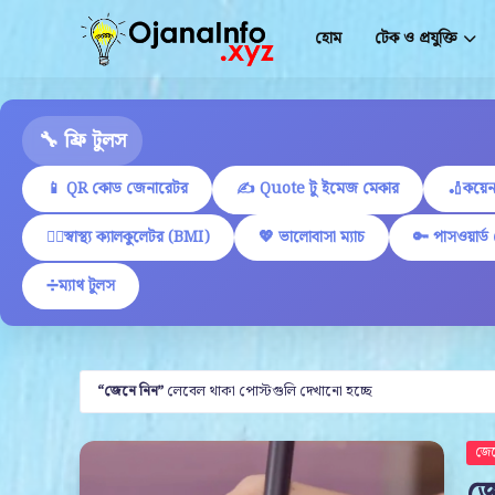
হোম
টেক ও প্রযুক্তি
🔧 ফ্রি টুলস
📱 QR কোড জেনারেটর
✍ Quote টু ইমেজ মেকার
🏏কয়েন
🏋️‍♂️স্বাস্থ্য ক্যালকুলেটর (BMI)
💖 ভালোবাসা ম্যাচ
🔑 পাসওয়ার্ড
➗ম্যাথ টুলস
জেনে নিন
লেবেল থাকা পোস্টগুলি দেখানো হচ্ছে
জেন
জে