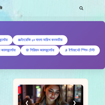
রি
কুলেটর
📅ইংরেজি ⇄ বাংলা তারিখ কনভার্টার
 ক্যালকুলেটর
🌸 পিরিয়ড ক্যালকুলেটর
📡 ইন্টারনেট স্পিড টেস্ট
❮
❯