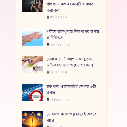
পার্থক্য - কখন কোনটি ব্যবহার
করবেন?
মার্চ ৩০, ২০২২
শরীরে রক্তশূন্যতা নিরূপণের উপায়
ও চিকিৎসা
জুলাই ১১, ২০২৬
সেরা ৫ নোট অ্যাপ - অ্যান্ড্রয়েড,
আইওএস এবং ওয়েব সংস্করণ
জুন ০৬, ২০২২
ব্লক করা ওয়েবসাইট দেখার ৩টি
উপায়
এপ্রিল ১৭, ২০২২
যে সমস্ত কাজ শুধু মানুষই করতে
পারে