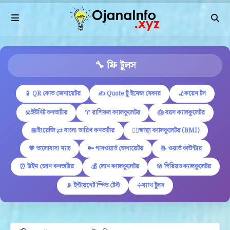
🔧 ফ্রি টুলস
📱 QR কোড জেনারেটর
✍ Quote টু ইমেজ মেকার
🏏কয়েন টস
⚖️ইউনিট কনভার্টার
♈ রাশিফল ক্যালকুলেটর
🎂 বয়স ক্যালকুলেটর
📅ইংরেজি ⇄ বাংলা তারিখ কনভার্টার
🏋️‍♂️স্বাস্থ্য ক্যালকুলেটর (BMI)
💖 ভালোবাসা ম্যাচ
🔑 পাসওয়ার্ড জেনারেটর
📝 ওয়ার্ড কাউন্টার
⏰ টাইম জোন কনভার্টার
💰 লোন ক্যালকুলেটর
🌸 পিরিয়ড ক্যালকুলেটর
📡 ইন্টারনেট স্পিড টেস্ট
➗ম্যাথ টুলস