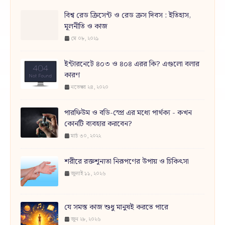
বিশ্ব রেড ক্রিসেন্ট ও রেড ক্রস দিবস : ইতিহাস,
মূলনীতি ও কাজ
মে ০৮, ২০২১
ইন্টারনেটে ৪০৩ ও ৪০৪ এরর কি? এগুলো বলার
কারণ
নভেম্বর ২৪, ২০২০
পারফিউম ও বডি-স্প্রে এর মধ্যে পার্থক্য - কখন
কোনটি ব্যবহার করবেন?
মার্চ ৩০, ২০২২
শরীরে রক্তশূন্যতা নিরূপণের উপায় ও চিকিৎসা
জুলাই ১১, ২০২৬
যে সমস্ত কাজ শুধু মানুষই করতে পারে
জুন ২৮, ২০২৬