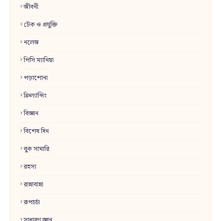
জীবনী
টেক ও প্রযুক্তি
নলেজ
পিসি ম্যানিয়া
পড়াশোনা
ফ্রিল্যান্সিং
বিজ্ঞান
বিশেষ দিন
বুক সামারি
রহস্য
রান্নাবান্না
রূপচর্চা
সাধারণ জ্ঞান