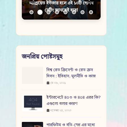
মেডিটেশন: জানুন এর উপকারিতা, সেরা
সময় এবং সহজ পদ্ধতি
জনপ্রিয় পোষ্টসমূহ
বিশ্ব রেড ক্রিসেন্ট ও রেড ক্রস
দিবস : ইতিহাস, মূলনীতি ও কাজ
মে ০৮, ২০২১
ইন্টারনেটে ৪০৩ ও ৪০৪ এরর কি?
এগুলো বলার কারণ
নভেম্বর ২৪, ২০২০
পারফিউম ও বডি-স্প্রে এর মধ্যে