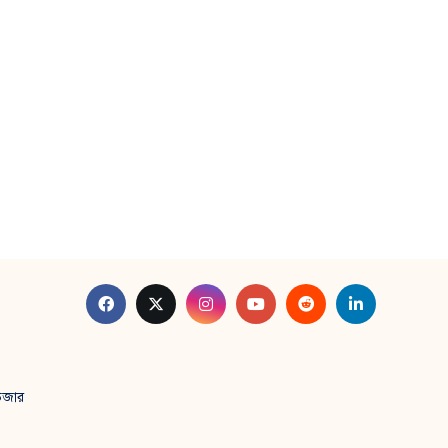
াউজার