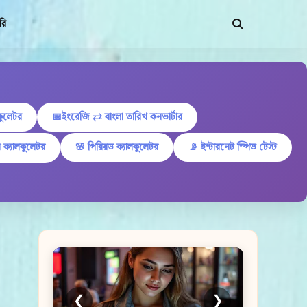
রি
কুলেটর
📅ইংরেজি ⇄ বাংলা তারিখ কনভার্টার
 ক্যালকুলেটর
🌸 পিরিয়ড ক্যালকুলেটর
📡 ইন্টারনেট স্পিড টেস্ট
❮
❯