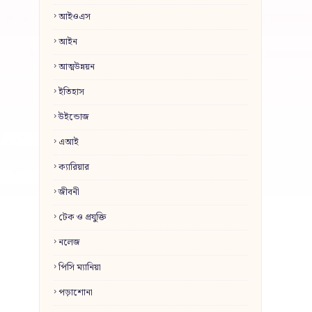
আইওএস
আইন
আত্মউন্নয়ন
ইতিহাস
উইন্ডোজ
এআই
ক্যারিয়ার
জীবনী
টেক ও প্রযুক্তি
নলেজ
পিসি ম্যানিয়া
পড়াশোনা