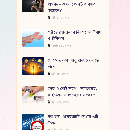
পার্থক্য - কখন কোনটি ব্যবহার
করবেন?
মার্চ ৩০, ২০২২
শরীরে রক্তশূন্যতা নিরূপণের উপায়
ও চিকিৎসা
জুলাই ১১, ২০২৬
যে সমস্ত কাজ শুধু মানুষই করতে
পারে
জুন ২৮, ২০২৬
সেরা ৫ নোট অ্যাপ - অ্যান্ড্রয়েড,
আইওএস এবং ওয়েব সংস্করণ
জুন ০৬, ২০২২
ব্লক করা ওয়েবসাইট দেখার ৩টি
উপায়