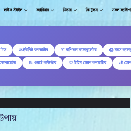
লাইফ স্টাইল
ক্যারিয়ার
ফিচার
ফ্রি টুলস
সকল ক্যাটাগ
 টস
⚖️ইউনিট কনভার্টার
♈ রাশিফল ক্যালকুলেটর
🎂 বয়স ক্যাল
 জেনারেটর
📝 ওয়ার্ড কাউন্টার
⏰ টাইম জোন কনভার্টার
💰 লোন
 উপায়