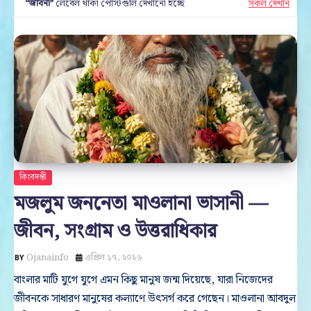
জীবনী
লেবেল থাকা পোস্টগুলি দেখানো হচ্ছে
সকল দেখান
কিংবদন্তী
মজলুম জননেতা মাওলানা ভাসানী —
জীবন, সংগ্রাম ও উত্তরাধিকার
Ojanainfo
এপ্রিল ১৭, ২০২৬
বাংলার মাটি যুগে যুগে এমন কিছু মানুষ জন্ম দিয়েছে, যারা নিজেদের
জীবনকে সাধারণ মানুষের কল্যাণে উৎসর্গ করে গেছেন। মাওলানা আবদুল