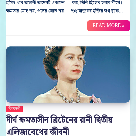
হামিদ খান ভাসানী তাদেরই একজন — বরং তিনি ছিলেন সবার শীর্ষে।
ক্ষমতার মোহ নয়, পদের লোভ নয় — শুধু মানুষের মুক্তির স্বপ্ন বুকে…
READ MORE »
কিংবদন্তী
দীর্ঘ ক্ষমতাসীন ব্রিটেনের রানী দ্বিতীয়
এলিজাবেথের জীবনী