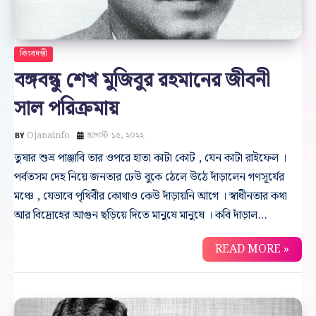
কিংবদন্তী
বঙ্গবন্ধু শেখ মুজিবুর রহমানের জীবনী
সাল পরিক্রমায়
Ojanainfo
আগস্ট ১৫, ২০২২
তুষার শুভ্র পাঞ্জাবি তার ওপরে হাতা কাটা কোট , যেন কাটা রাইফেল ।
পর্বতসম দেহ নিয়ে জনতার ঢেউ বুকে ঠেলে উঠে দাঁড়ালেন গণসূর্যের
মঞ্চে , যেভাবে পৃথিবীর কোথাও কেউ দাঁড়ায়নি আগে । স্বাধীনতার কথা
আর বিদ্রোহের আগুন ছড়িয়ে দিতে মানুষে মানুষে । কবি দাঁড়াল…
READ MORE »