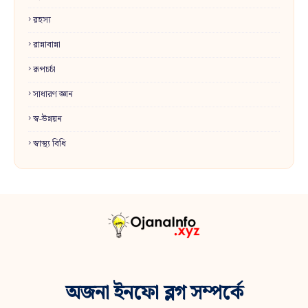
রহস্য
রান্নাবান্না
রূপচর্চা
সাধারণ জ্ঞান
স্ব-উন্নয়ন
স্বাস্থ্য বিধি
অজনা ইনফো ব্লগ সম্পর্কে