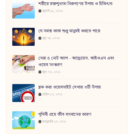
শরীরে রক্তশূন্যতা নিরূপণের উপায় ও চিকিৎসা
জুলাই ১১, ২০২৬
যে সমস্ত কাজ শুধু মানুষই করতে পারে
জুন ২৮, ২০২৬
সেরা ৫ নোট অ্যাপ - অ্যান্ড্রয়েড, আইওএস এবং
ওয়েব সংস্করণ
জুন ০৬, ২০২২
ব্লক করা ওয়েবসাইট দেখার ৩টি উপায়
এপ্রিল ১৭, ২০২২
পৃথিবী গ্রহে জীব বসবাসের কারণ
জানুয়ারি ১০, ২০২২