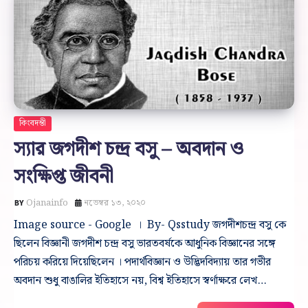
কিংবদন্তী
স্যার জগদীশ চন্দ্র বসু – অবদান ও
সংক্ষিপ্ত জীবনী
Ojanainfo
নভেম্বর ১৩, ২০২০
Image source - Google । By- Qsstudy জগদীশচন্দ্র বসু কে
ছিলেন বিজ্ঞানী জগদীশ চন্দ্র বসু ভারতবর্ষকে আধুনিক বিজ্ঞানের সঙ্গে
পরিচয় করিয়ে দিয়েছিলেন । পদার্থবিজ্ঞান ও উদ্ভিদবিদ্যায় তার গভীর
অবদান শুধু বাঙালির ইতিহাসে নয়, বিশ্ব ইতিহাসে স্বর্ণাক্ষরে লেখ…