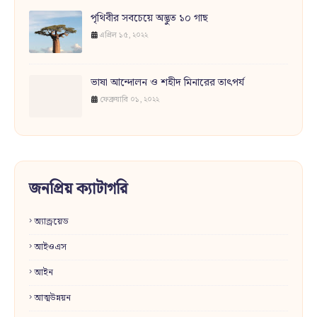
পৃথিবীর সবচেয়ে অদ্ভুত ১০ গাছ
এপ্রিল ১৫, ২০২২
ভাষা আন্দোলন ও শহীদ মিনারের তাৎপর্য
ফেব্রুয়ারি ০১, ২০২২
জনপ্রিয় ক্যাটাগরি
অ্যান্ড্রয়েড
আইওএস
আইন
আত্মউন্নয়ন