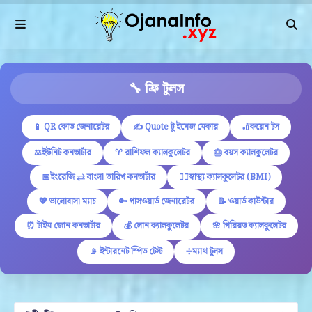
🔧 ফ্রি টুলস
📱 QR কোড জেনারেটর
✍ Quote টু ইমেজ মেকার
🏏কয়েন টস
⚖️ইউনিট কনভার্টার
♈ রাশিফল ক্যালকুলেটর
🎂 বয়স ক্যালকুলেটর
📅ইংরেজি ⇄ বাংলা তারিখ কনভার্টার
🏋️‍♂️স্বাস্থ্য ক্যালকুলেটর (BMI)
💖 ভালোবাসা ম্যাচ
🔑 পাসওয়ার্ড জেনারেটর
📝 ওয়ার্ড কাউন্টার
⏰ টাইম জোন কনভার্টার
💰 লোন ক্যালকুলেটর
🌸 পিরিয়ড ক্যালকুলেটর
📡 ইন্টারনেট স্পিড টেস্ট
➗ম্যাথ টুলস