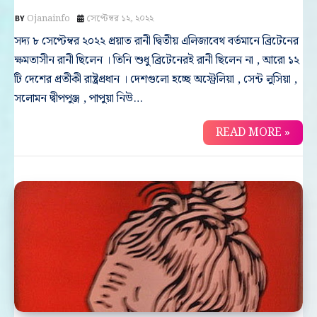
Ojanainfo
সেপ্টেম্বর ১২, ২০২২
সদ্য ৮ সেপ্টেম্বর ২০২২ প্রয়াত রানী দ্বিতীয় এলিজাবেথ বর্তমানে ব্রিটেনের
ক্ষমতাসীন রানী ছিলেন । তিনি শুধু ব্রিটেনেরই রানী ছিলেন না , আরো ১২
টি দেশের প্রতীকী রাষ্ট্রপ্রধান । দেশগুলো হচ্ছে অস্ট্রেলিয়া , সেন্ট লুসিয়া ,
সলোমন দ্বীপপুঞ্জ , পাপুয়া নিউ…
READ MORE »