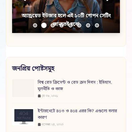
অ্যান্ড্রয়েড ইউজার হলে এই ১০টি গোপন সেটিং
জানতেই হবে!
জনপ্রিয় পোষ্টসমূহ
বিশ্ব রেড ক্রিসেন্ট ও রেড ক্রস দিবস : ইতিহাস,
মূলনীতি ও কাজ
মে ০৮, ২০২১
ইন্টারনেটে ৪০৩ ও ৪০৪ এরর কি? এগুলো বলার
কারণ
নভেম্বর ২৪, ২০২০