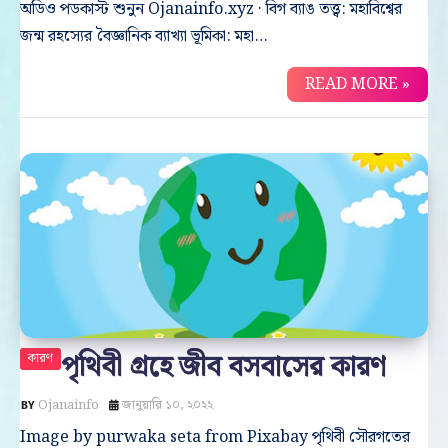
অডিও পডকাস্ট শুনুন Ojanainfo.xyz · বিগ ব্যাঙ তত্ত্ব: মহাবিশ্বের
জন্ম রহস্যের বৈজ্ঞানিক ব্যাখ্যা ভূমিকা: মহা…
READ MORE »
পৃথিবী গ্রহে জীব বসবাসের কারণ
কারণ
Ojanainfo
জানুয়ারি ১০, ২০২২
Image by purwaka seta from Pixabay পৃথিবী সৌরগতের