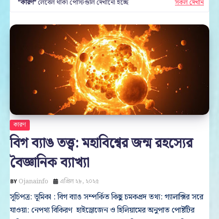
কারণ
লেবেল থাকা পোস্টগুলি দেখানো হচ্ছে
সকল দেখান
কারণ
বিগ ব্যাঙ তত্ত্ব: মহাবিশ্বের জন্ম রহস্যের
বৈজ্ঞানিক ব্যাখ্যা
Ojanainfo
এপ্রিল ২৮, ২০২৫
সূচিপত্র: ভূমিকা : বিগ ব্যাঙ সম্পর্কিত কিছু চমকপ্রদ তথ্য: গ্যালাক্সির সরে
যাওয়া: নেপথ্য বিকিরণ হাইড্রোজেন ও হিলিয়ামের অনুপাত পোষ্টটির