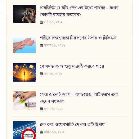
পারফিউম ও বডি-স্প্রে এর মধ্যে পার্থক্য - কখন
কোনটি ব্যবহার করবেন?
মার্চ ৩০, ২০২২
শরীরে রক্তশূন্যতা নিরূপণের উপায় ও চিকিৎসা
জুলাই ১১, ২০২৬
যে সমস্ত কাজ শুধু মানুষই করতে পারে
জুন ২৮, ২০২৬
সেরা ৫ নোট অ্যাপ - অ্যান্ড্রয়েড, আইওএস এবং
ওয়েব সংস্করণ
জুন ০৬, ২০২২
ব্লক করা ওয়েবসাইট দেখার ৩টি উপায়
এপ্রিল ১৭, ২০২২