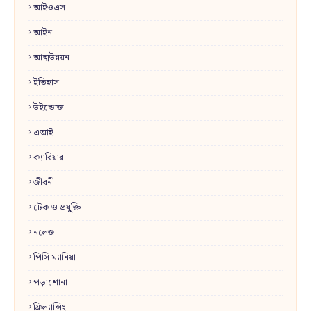
আইওএস
আইন
আত্মউন্নয়ন
ইতিহাস
উইন্ডোজ
এআই
ক্যারিয়ার
জীবনী
টেক ও প্রযুক্তি
নলেজ
পিসি ম্যানিয়া
পড়াশোনা
ফ্রিল্যান্সিং