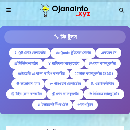
🔧 ফ্রি টুলস
📱 QR কোড জেনারেটর
✍ Quote টু ইমেজ মেকার
🏏কয়েন টস
⚖️ইউনিট কনভার্টার
♈ রাশিফল ক্যালকুলেটর
🎂 বয়স ক্যালকুলেটর
📅ইংরেজি ⇄ বাংলা তারিখ কনভার্টার
🏋️‍♂️স্বাস্থ্য ক্যালকুলেটর (BMI)
💖 ভালোবাসা ম্যাচ
🔑 পাসওয়ার্ড জেনারেটর
📝 ওয়ার্ড কাউন্টার
⏰ টাইম জোন কনভার্টার
💰 লোন ক্যালকুলেটর
🌸 পিরিয়ড ক্যালকুলেটর
📡 ইন্টারনেট স্পিড টেস্ট
➗ম্যাথ টুলস